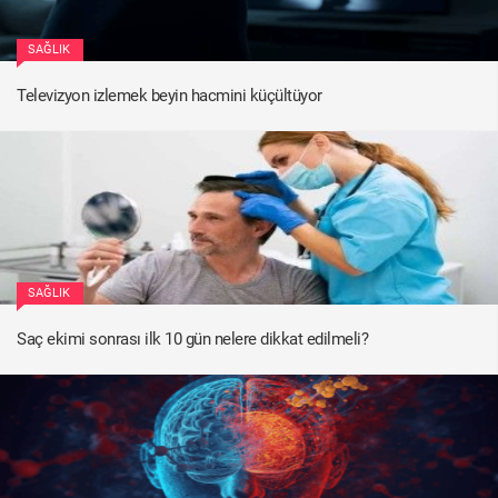
SAĞLIK
Televizyon izlemek beyin hacmini küçültüyor
SAĞLIK
Saç ekimi sonrası ilk 10 gün nelere dikkat edilmeli?