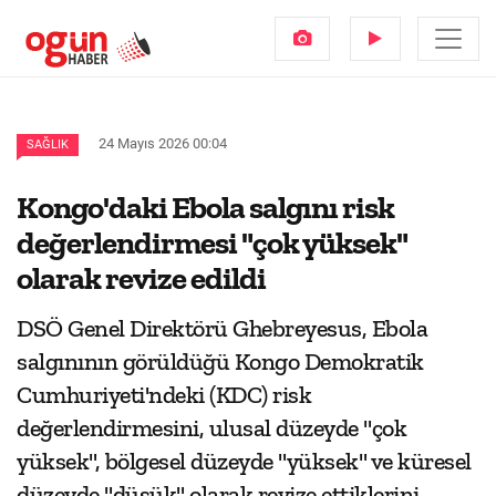
24 Mayıs 2026 00:04
SAĞLIK
Kongo'daki Ebola salgını risk
değerlendirmesi "çok yüksek"
olarak revize edildi
DSÖ Genel Direktörü Ghebreyesus, Ebola
salgınının görüldüğü Kongo Demokratik
Cumhuriyeti'ndeki (KDC) risk
değerlendirmesini, ulusal düzeyde "çok
yüksek", bölgesel düzeyde "yüksek" ve küresel
düzeyde "düşük" olarak revize ettiklerini