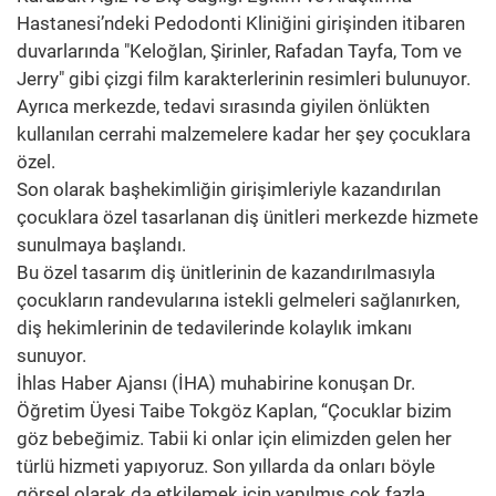
Hastanesi’ndeki Pedodonti Kliniğini girişinden itibaren
duvarlarında "Keloğlan, Şirinler, Rafadan Tayfa, Tom ve
Jerry" gibi çizgi film karakterlerinin resimleri bulunuyor.
Ayrıca merkezde, tedavi sırasında giyilen önlükten
kullanılan cerrahi malzemelere kadar her şey çocuklara
özel.
Son olarak başhekimliğin girişimleriyle kazandırılan
çocuklara özel tasarlanan diş ünitleri merkezde hizmete
sunulmaya başlandı.
Bu özel tasarım diş ünitlerinin de kazandırılmasıyla
çocukların randevularına istekli gelmeleri sağlanırken,
diş hekimlerinin de tedavilerinde kolaylık imkanı
sunuyor.
İhlas Haber Ajansı (İHA) muhabirine konuşan Dr.
Öğretim Üyesi Taibe Tokgöz Kaplan, “Çocuklar bizim
göz bebeğimiz. Tabii ki onlar için elimizden gelen her
türlü hizmeti yapıyoruz. Son yıllarda da onları böyle
görsel olarak da etkilemek için yapılmış çok fazla