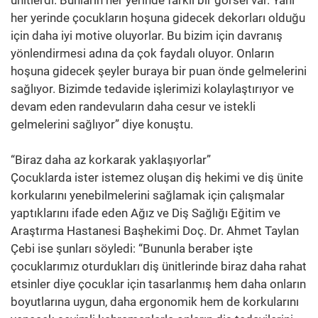
ünitlerdi. Bunların her yerinde farklı bir görsel var. Yani
her yerinde çocukların hoşuna gidecek dekorları olduğu
için daha iyi motive oluyorlar. Bu bizim için davranış
yönlendirmesi adına da çok faydalı oluyor. Onların
hoşuna gidecek şeyler buraya bir puan önde gelmelerini
sağlıyor. Bizimde tedavide işlerimizi kolaylaştırıyor ve
devam eden randevuların daha cesur ve istekli
gelmelerini sağlıyor” diye konuştu.
“Biraz daha az korkarak yaklaşıyorlar”
Çocuklarda ister istemez oluşan diş hekimi ve diş ünite
korkularını yenebilmelerini sağlamak için çalışmalar
yaptıklarını ifade eden Ağız ve Diş Sağlığı Eğitim ve
Araştırma Hastanesi Başhekimi Doç. Dr. Ahmet Taylan
Çebi ise şunları söyledi: “Bununla beraber işte
çocuklarımız oturdukları diş ünitlerinde biraz daha rahat
etsinler diye çocuklar için tasarlanmış hem daha onların
boyutlarına uygun, daha ergonomik hem de korkularını