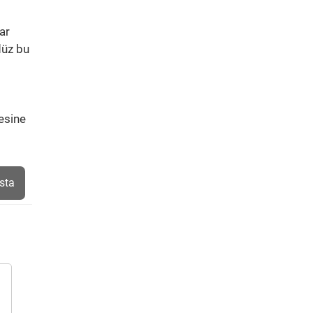
ar
düz bu
esine
sta