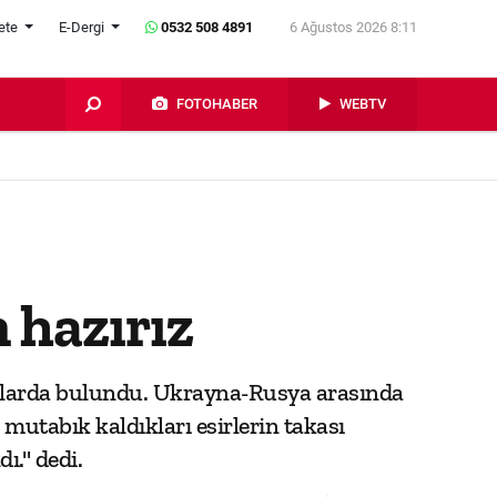
ete
E-Dergi
0532 508 4891
6 Ağustos 2026 8:11
FOTOHABER
WEBTV
n hazırız
alarda bulundu. Ukrayna-Rusya arasında
 mutabık kaldıkları esirlerin takası
dı." dedi.