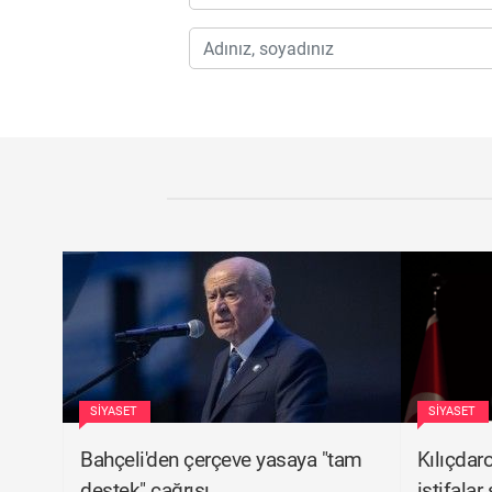
SIYASET
SIYASET
Bahçeli'den çerçeve yasaya "tam
Kılıçdar
destek" çağrısı
istifalar