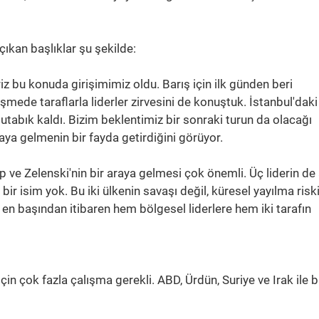
ıkan başlıklar şu şekilde:
iz bu konuda girişimimiz oldu. Barış için ilk günden beri
şmede taraflarla liderler zirvesini de konuştuk. İstanbul'daki
abık kaldı. Bizim beklentimiz bir sonraki turun da olacağı
raya gelmenin bir fayda getirdiğini görüyor.
ump ve Zelenski'nin bir araya gelmesi çok önemli. Üç liderin de
ir isim yok. Bu iki ülkenin savaşı değil, küresel yayılma risk
n başından itibaren hem bölgesel liderlere hem iki tarafın
çin çok fazla çalışma gerekli. ABD, Ürdün, Suriye ve Irak ile bi