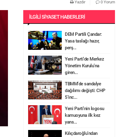
Yazdır
0 Yorum
İLGILI SIYASET HABERLERI
DEM Partili Çandar:
Yasa taslağı hazır,
perş...
Yeni Parti'de Merkez
Yönetim Kurulu'na
giren...
TBMM'de sandalye
dağılımı değişti: CHP
5'inc...
Yeni Parti'nin logosu
kamuoyuna ilk kez
yans...
Kılıçdaroğlu'ndan