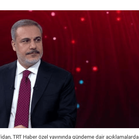
 Fidan, TRT Haber özel yayınında gündeme dair açıklamalarda