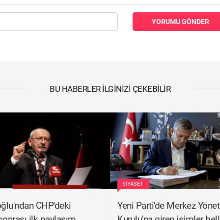
YORUMU GÖNDER
BU HABERLER İLGINIZI ÇEKEBILIR
SIYASET
oğlu'ndan CHP'deki
Yeni Parti'de Merkez Yöne
 sonrası ilk paylaşım
Kurulu'na giren isimler bell