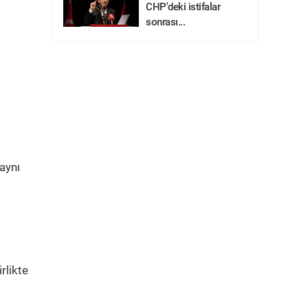
CHP'deki istifalar
sonrası...
 aynı
i
rlikte