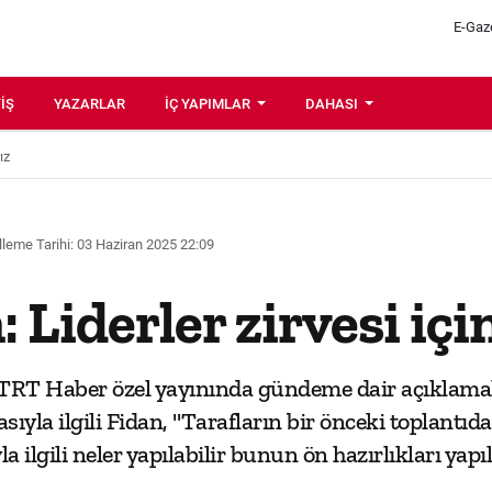
E-Gaz
IŞ
YAZARLAR
İÇ YAPIMLAR
DAHASI
ız
leme Tarihi: 03 Haziran 2025 22:09
 Liderler zirvesi içi
, TRT Haber özel yayınında gündeme dair açıklam
ıyla ilgili Fidan, "Tarafların bir önceki toplantıda
la ilgili neler yapılabilir bunun ön hazırlıkları yapıl