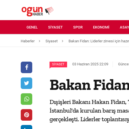
GENEL
SIYASET
SPOR
EKONOMI
ASAY
Haberler
Siyaset
Bakan Fidan: Liderler zirvesi için hazır
03 Haziran 2025 22:09
Güncel
SIYASET
Bakan Fidan:
Dışişleri Bakanı Hakan Fidan
İstanbul'da kurulan barış masas
gerçekleşti. Liderler toplantısıy