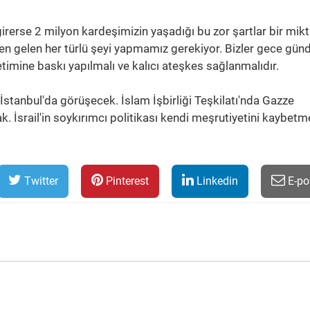
girerse 2 milyon kardeşimizin yaşadığı bu zor şartlar bir mikt
den gelen her türlü şeyi yapmamız gerekiyor. Bizler gece gün
timine baskı yapılmalı ve kalıcı ateşkes sağlanmalıdır.
 İstanbul'da görüşecek. İslam İşbirliği Teşkilatı'nda Gazze
. İsrail'in soykırımcı politikası kendi meşrutiyetini kaybetm
Twitter
Pinterest
Linkedin
E-po