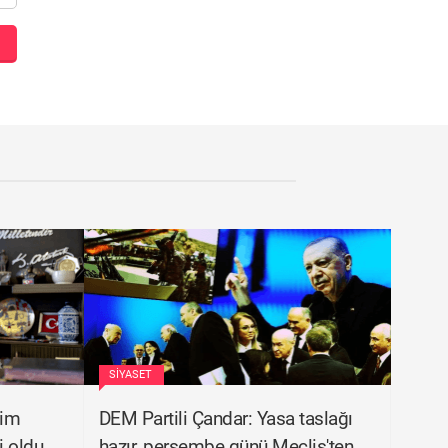
SIYASET
tim
DEM Partili Çandar: Yasa taslağı
i oldu
hazır, perşembe günü Meclis'ten