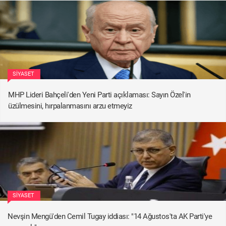
SIYASET
MHP Lideri Bahçeli'den Yeni Parti açıklaması: Sayın Özel'in
üzülmesini, hırpalanmasını arzu etmeyiz
SIYASET
Nevşin Mengü'den Cemil Tugay iddiası: "14 Ağustos'ta AK Parti'ye