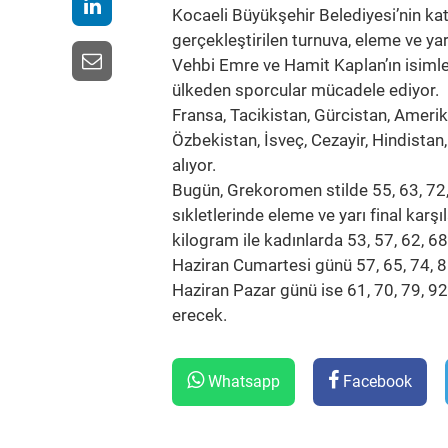
Kocaeli Büyükşehir Belediyesi’nin ka
gerçekleştirilen turnuva, eleme ve ya
Vehbi Emre ve Hamit Kaplan’ın isimler
ülkeden sporcular mücadele ediyor.
Fransa, Tacikistan, Gürcistan, Amerika
Özbekistan, İsveç, Cezayir, Hindistan
alıyor.
Bugün, Grekoromen stilde 55, 63, 72,
sıkletlerinde eleme ve yarı final karş
kilogram ile kadınlarda 53, 57, 62, 6
Haziran Cumartesi günü 57, 65, 74, 8
Haziran Pazar günü ise 61, 70, 79, 9
erecek.
Whatsapp
Facebook