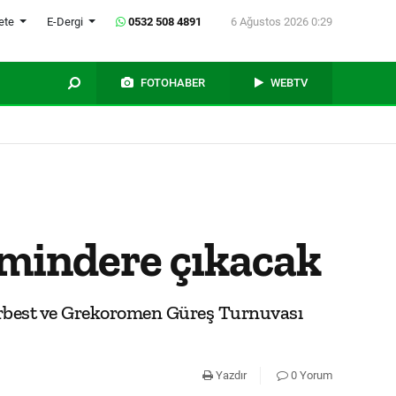
ete
E-Dergi
0532 508 4891
6 Ağustos 2026 0:29
FOTOHABER
WEBTV
e mindere çıkacak
erbest ve Grekoromen Güreş Turnuvası
Yazdır
0 Yorum