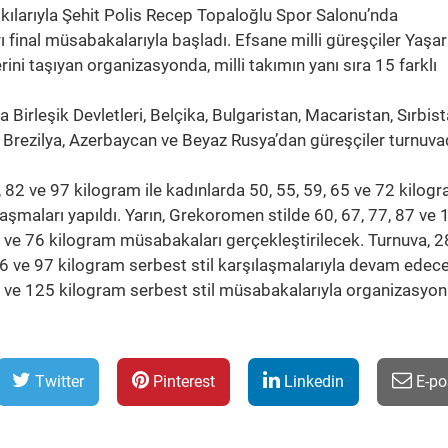
tkılarıyla Şehit Polis Recep Topaloğlu Spor Salonu’nda
rı final müsabakalarıyla başladı. Efsane milli güreşçiler Yaşa
ini taşıyan organizasyonda, milli takımın yanı sıra 15 farklı
 Birleşik Devletleri, Belçika, Bulgaristan, Macaristan, Sırbist
, Brezilya, Azerbaycan ve Beyaz Rusya’dan güreşçiler turnuva
 82 ve 97 kilogram ile kadınlarda 50, 55, 59, 65 ve 72 kilog
ılaşmaları yapıldı. Yarın, Grekoromen stilde 60, 67, 77, 87 ve
8 ve 76 kilogram müsabakaları gerçekleştirilecek. Turnuva, 2
6 ve 97 kilogram serbest stil karşılaşmalarıyla devam edec
2 ve 125 kilogram serbest stil müsabakalarıyla organizasyo
Twitter
Pinterest
Linkedin
E-po