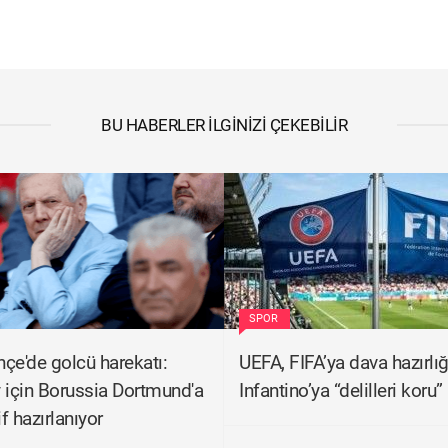
BU HABERLER İLGINIZI ÇEKEBILIR
SPOR
çe'de golcü harekatı:
UEFA, FIFA’ya dava hazırlı
 için Borussia Dortmund'a
Infantino’ya “delilleri koru”
if hazırlanıyor