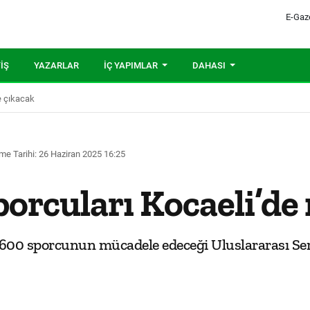
E-Gaz
IŞ
YAZARLAR
İÇ YAPIMLAR
DAHASI
e çıkacak
me Tarihi: 26 Haziran 2025 16:25
porcuları Kocaeli’d
ık 600 sporcunun mücadele edeceği Uluslararası S