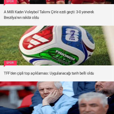
SPOR
A Milli Kadın Voleybol Takımı Çin'e ezdi geçti: 3-0 yenerek
Brezilya'nın rakibi oldu
SPOR
TFF'den çipli top açıklaması: Uygulanacağı tarih belli oldu