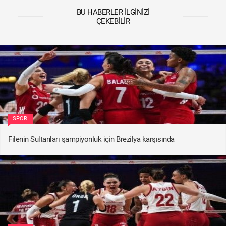
BU HABERLER İLGINIZI
ÇEKEBILIR
SPOR
Filenin Sultanları şampiyonluk için Brezilya karşısında