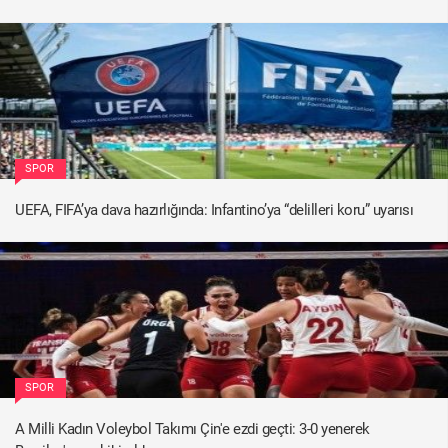
SPOR
UEFA, FIFA’ya dava hazırlığında: Infantino’ya “delilleri koru” uyarısı
SPOR
A Milli Kadın Voleybol Takımı Çin'e ezdi geçti: 3-0 yenerek