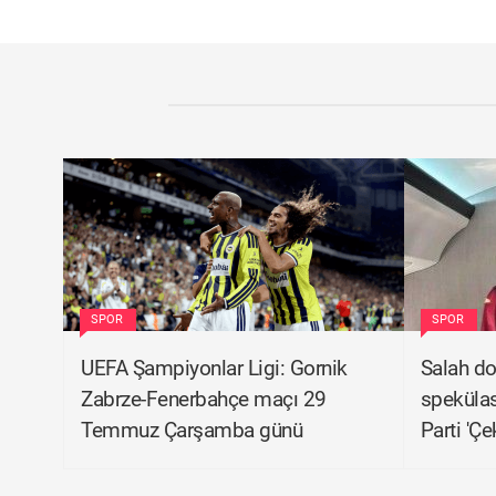
SPOR
SPOR
UEFA Şampiyonlar Ligi: Gornik
Salah do
Zabrze-Fenerbahçe maçı 29
spekülas
Temmuz Çarşamba günü
Parti 'Çe