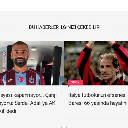
BU HABERLER İLGINIZI ÇEKEBILIR
SPOR
syası kapanmıyor... Çarşı
İtalya futbolunun efsanesi
yonu: Serdal Adalı'ya AK
Baresi 66 yaşında hayatını
kil' dedi