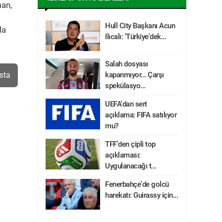
man,
Hull City Başkanı Acun
la
Ilıcalı: 'Türkiye'dek...
Salah dosyası
sta
kapanmıyor... Çarşı
spekülasyo...
UEFA'dan sert
açıklama: FIFA satılıyor
mu?
TFF'den çipli top
açıklaması:
Uygulanacağı t...
Fenerbahçe'de golcü
harekatı: Guirassy için...