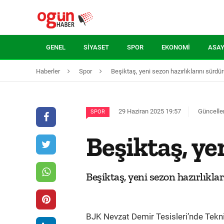
GENEL
SIYASET
SPOR
EKONOMI
ASAY
Haberler
Spor
Beşiktaş, yeni sezon hazırlıklarını sürdü
29 Haziran 2025 19:57
Güncelle
SPOR
Beşiktaş, ye
Beşiktaş, yeni sezon hazırlıkl
BJK Nevzat Demir Tesisleri’nde Tekni