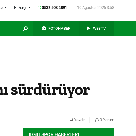
te
E-Dergi
0532 508 4891
10 Ağustos 2026 3:58
FOTOHABER
WEBTV
ını sürdürüyor
Yazdır
0 Yorum
İLGILI SPOR HABERLERI