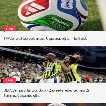
SPOR
TFF'den çipli top açıklaması: Uygulanacağı tarih belli oldu
SPOR
UEFA Şampiyonlar Ligi: Gornik Zabrze-Fenerbahçe maçı 29
Temmuz Çarşamba günü