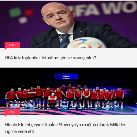
SPOR
FIFA kriz toplantısı: Infantino için ne sonuç çıktı?
SPOR
Filenin Efeleri çeyrek finalde Slovenya'ya mağlup olarak Milletler
Ligi'ne veda etti