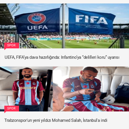
SPOR
UEFA, FIFA’ya dava hazırlığında: Infantino’ya “delilleri koru” uyarısı
SPOR
Trabzonspor'un yeni yıldızı Mohamed Salah, İstanbul'a indi