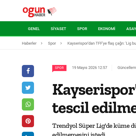
GENEL
SIYASET
SPOR
EKONOMI
ASAY
Haberler
Spor
Kayserispor'dan TFF'ye flaş çağrı: 'Lig bu
19 Mayıs 2026 12:57
Güncelleme
SPOR
Kayserispor'
tescil edilm
Trendyol Süper Lig'de küme dü
edilmemesini istedi.