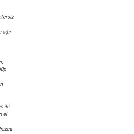
tersiz
 ağır
r,
lüp
un
n iki
 el
lnızca