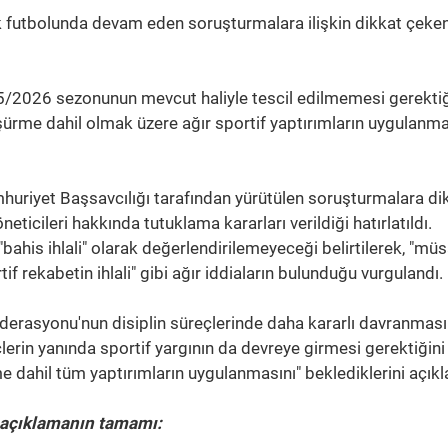
k futbolunda devam eden soruşturmalara ilişkin dikkat çeke
25/2026 sezonunun mevcut haliyle tescil edilmemesi gerektiğ
ürme dahil olmak üzere ağır sportif yaptırımların uygulanma
uriyet Başsavcılığı tarafından yürütülen soruşturmalara di
neticileri hakkında tutuklama kararları verildiği hatırlatıldı.
bahis ihlali" olarak değerlendirilemeyeceği belirtilerek, "m
f rekabetin ihlali" gibi ağır iddiaların bulunduğu vurgulandı.
ederasyonu'nun disiplin süreçlerinde daha kararlı davranması
çlerin yanında sportif yargının da devreye girmesi gerektiğini
 dahil tüm yaptırımların uygulanmasını" beklediklerini açıkl
n açıklamanın tamamı: