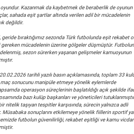
ir oyundur. Kazanmak da kaybetmek de beraberlik de oyunun
lar, sahada eşit şartlar altında verilen adil bir mücadelenin
k değildir.
i, geride bıraktığımız sezonda Türk futbolunda eşit rekabet 
 gereken mücadelenin üzerine gölgeler düşmüştür. Futbolun
zedelenmiş, sezon sürerken yaşanan gelişmeler kamuoyunun
mıştır.
20.02.2026 tarihli yazılı basın açıklamasında, toplam 33 kul
a maç sonucunu manipüle etmeye yönelik eylemlerde
apsamda operasyon süreçlerinin başlatıldığı açık şekilde ifa
psamında bazı kulüp başkanları ve yöneticileri tutuklanmıştır
 nitelik taşıyan tespitler karşısında, sürecin yalnızca adli
r. Müsabaka sonuçlarını etkilemeye yönelik fiillerin sportif ya
mizde futbolun güvenilirliği, rekabet eşitliği ve kamu vicdan
iştir.