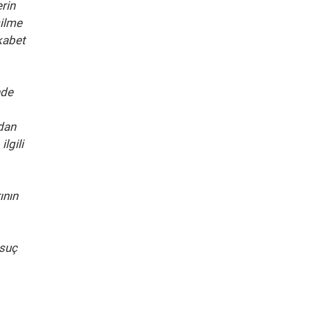
rin
silme
kabet
nde
ndan
lgili
ının
 suç