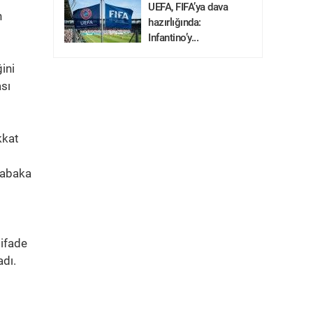
UEFA, FIFA’ya dava
n
hazırlığında:
Infantino’y...
ini
sı
kkat
üsabaka
 ifade
adı.