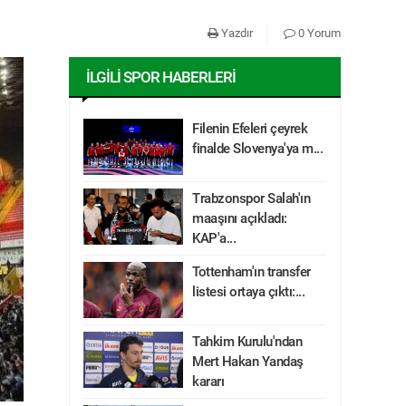
Yazdır
0 Yorum
İLGILI SPOR HABERLERI
Filenin Efeleri çeyrek
finalde Slovenya'ya m...
Trabzonspor Salah'ın
maaşını açıkladı:
KAP'a...
Tottenham'ın transfer
listesi ortaya çıktı:...
Tahkim Kurulu'ndan
Mert Hakan Yandaş
kararı