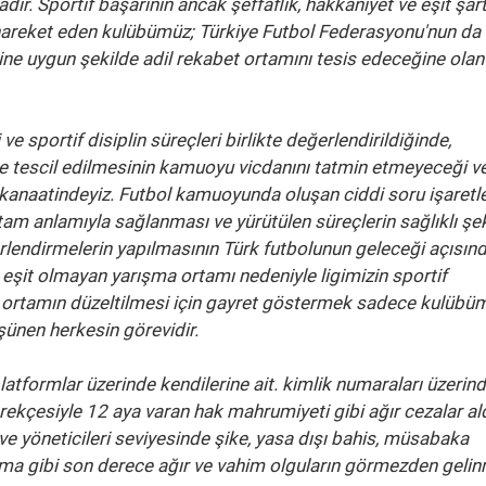
r. Sportif başarının ancak şeffaflık, hakkaniyet ve eşit şart
 hareket eden kulübümüz; Türkiye Futbol Federasyonu'nun da
ine uygun şekilde adil rekabet ortamını tesis edeceğine olan
 sportif disiplin süreçleri birlikte değerlendirildiğinde,
 tescil edilmesinin kamuoyu vicdanını tatmin etmeyeceği v
anaatindeyiz. Futbol kamuoyunda oluşan ciddi soru işaretle
n tam anlamıyla sağlanması ve yürütülen süreçlerin sağlıklı şe
rlendirmelerin yapılmasının Türk futbolunun geleceği açısın
 eşit olmayan yarışma ortamı nedeniyle ligimizin sportif
u ortamın düzeltilmesi için gayret göstermek sadece kulüb
şünen herkesin görevidir.
platformlar üzerinde kendilerine ait. kimlik numaraları üzerin
ekçesiyle 12 aya varan hak mahrumiyeti gibi ağır cezalar al
ve yöneticileri seviyesinde şike, yasa dışı bahis, müsabaka
ma gibi son derece ağır ve vahim olguların görmezden geli