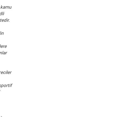
a kamu
dli
tedir.
in
lere
mlar
eciler
sportif