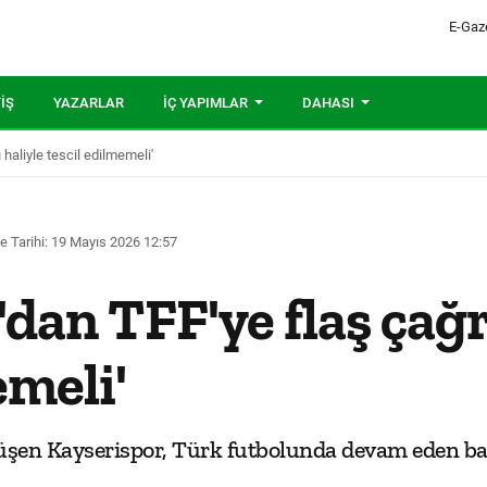
E-Gaz
IŞ
YAZARLAR
İÇ YAPIMLAR
DAHASI
 haliyle tescil edilmemeli'
 Tarihi: 19 Mayıs 2026 12:57
dan TFF'ye flaş çağrı
emeli'
şen Kayserispor, Türk futbolunda devam eden bahi