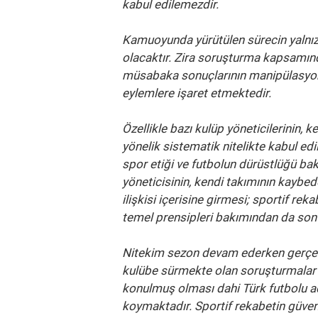
kabul edilemezdir.
Kamuoyunda yürütülen sürecin yalnızc
olacaktır. Zira soruşturma kapsamında 
müsabaka sonuçlarının manipülasyonu 
eylemlere işaret etmektedir.
Özellikle bazı kulüp yöneticilerinin, 
yönelik sistematik nitelikte kabul edil
spor etiği ve futbolun dürüstlüğü ba
yöneticisinin, kendi takımının kaybe
ilişkisi içerisine girmesi; sportif re
temel prensipleri bakımından da son de
Nitekim sezon devam ederken gerçekl
kulübe sürmekte olan soruşturmalar 
konulmuş olması dahi Türk futbolu ad
koymaktadır. Sportif rekabetin güveni