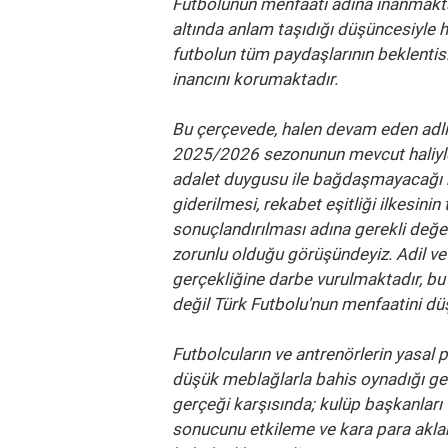
Futbolunun menfaati adına inanmaktadı
altında anlam taşıdığı düşüncesiyle
futbolun tüm paydaşlarının beklentis
inancını korumaktadır.
Bu çerçevede, halen devam eden adli ve
2025/2026 sezonunun mevcut haliyle
adalet duygusu ile bağdaşmayacağı k
giderilmesi, rekabet eşitliği ilkesini
sonuçlandırılması adına gerekli değe
zorunlu olduğu görüşündeyiz. Adil ve
gerçekliğine darbe vurulmaktadır, b
değil Türk Futbolu'nun menfaatini dü
Futbolcuların ve antrenörlerin yasal 
düşük meblağlarla bahis oynadığı ger
gerçeği karşısında; kulüp başkanları 
sonucunu etkileme ve kara para akla