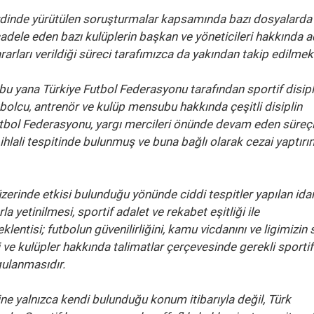
ezdinde yürütülen soruşturmalar kapsamında bazı dosyalard
cadele eden bazı kulüplerin başkan ve yöneticileri hakkında a
arları verildiği süreci tarafımızca da yakından takip edilmek
u yana Türkiye Futbol Federasyonu tarafından sportif disipl
tbolcu, antrenör ve kulüp mensubu hakkında çeşitli disiplin
Futbol Federasyonu, yargı mercileri önünde devam eden süreç
 ihlali tespitinde bulunmuş ve buna bağlı olarak cezai yaptırı
erinde etkisi bulunduğu yönünde ciddi tespitler yapılan idar
a yetinilmesi, sportif adalet ve rekabet eşitliği ile
tisi; futbolun güvenilirliğini, kamu vicdanını ve ligimizin 
i ve kulüpler hakkında talimatlar çerçevesinde gerekli sportif
gulanmasıdır.
ine yalnızca kendi bulunduğu konum itibarıyla değil, Türk