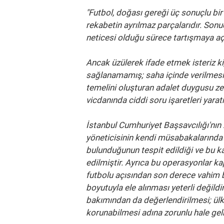
"Futbol, doğası gereği üç sonuçlu b
rekabetin ayrılmaz parçalarıdır. Sonuç
neticesi olduğu sürece tartışmaya açı
Ancak üzülerek ifade etmek isteriz k
sağlanamamış; saha içinde verilmesi
temelini oluşturan adalet duygusu 
vicdanında ciddi soru işaretleri yarat
İstanbul Cumhuriyet Başsavcılığı'nın 
yöneticisinin kendi müsabakalarınd
bulunduğunun tespit edildiği ve bu k
edilmiştir. Ayrıca bu operasyonlar ka
futbolu açısından son derece vahim bir
boyutuyla ele alınması yeterli değildi
bakımından da değerlendirilmesi; ülke
korunabilmesi adına zorunlu hale gelm