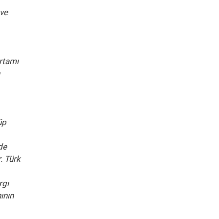
 ve
ortamı
üp
de
. Türk
rgı
ının