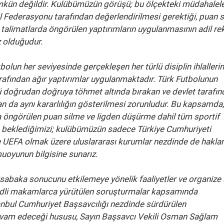
mkün değildir. Kulübümüzün görüşü; bu ölçekteki müdahalele
ol Federasyonu tarafından değerlendirilmesi gerektiği, puan 
talimatlarda öngörülen yaptırımların uygulanmasının adil re
z olduğudur.
olun her seviyesinde gerçekleşen her türlü disiplin ihlalleri
arafından ağır yaptırımlar uygulanmaktadır. Türk Futbolunun
nü doğrudan doğruya töhmet altında bırakan ve devlet tarafı
n da aynı kararlılığın gösterilmesi zorunludur. Bu kapsamda, i
da öngörülen puan silme ve ligden düşürme dahil tüm sportif
nı beklediğimizi; kulübümüzün sadece Türkiye Cumhuriyeti
 UEFA olmak üzere uluslararası kurumlar nezdinde de haklar
uoyunun bilgisine sunarız.
sabaka sonucunu etkilemeye yönelik faaliyetler ve organize
ı adli makamlarca yürütülen soruşturmalar kapsamında
anbul Cumhuriyet Başsavcılığı nezdinde sürdürülen
evam edeceği hususu, Sayın Başsavcı Vekili Osman Sağlam