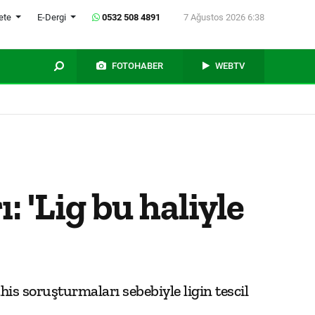
ete
E-Dergi
0532 508 4891
7 Ağustos 2026 6:38
FOTOHABER
WEBTV
: 'Lig bu haliyle
s soruşturmaları sebebiyle ligin tescil