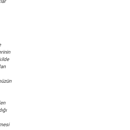
lar
e
rinin
kilde
dan
ümüzün
den
dığı
nmesi