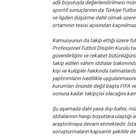
adli boyutuyla değerlendirilmesi mü
sportif sonuçlarının da Türkiye Futb
ve ligden düşürme dahil olmak üzere 
ortamının tesisi açısından kaçınılma
Kamuoyunun da takip ettiği üzere futb
Profesyonel Futbol Disiplin Kurulu t
güvenilirliğini ve rekabet bütünlüğü
takip edilen vahim iddialar bakımında
kişi ve kulüpler hakkında talimatlar
yaptırımların ivedilikle uygulanması
kurumları önünde değil başta FIFA ve
sonuna kadar takipçisi olacağını kam
Şu aşamada dahi yasa dışı bahis, mü
iddialarının hangi boyutlara ulaştığ
araştırılmaya devam etmektedir. İst
soruşturmaların kapsamlı şekilde d