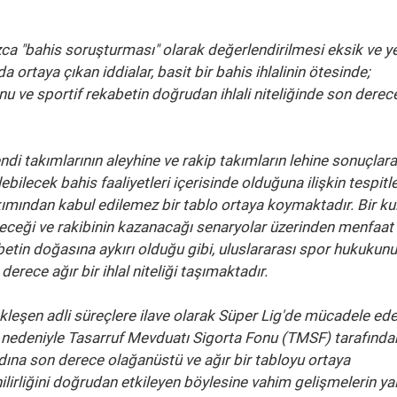
a "bahis soruşturması" olarak değerlendirilmesi eksik ve ye
ortaya çıkan iddialar, basit bir bahis ihlalinin ötesinde;
ve sportif rekabetin doğrudan ihlali niteliğinde son derece
kendi takımlarının aleyhine ve rakip takımların lehine sonuçlara
ebilecek bahis faaliyetleri içerisinde olduğuna ilişkin tespitle
kımından kabul edilemez bir tablo ortaya koymaktadır. Bir ku
deceği ve rakibinin kazanacağı senaryolar üzerinden menfaat
kabetin doğasına aykırı olduğu gibi, uluslararası spor hukukun
rece ağır bir ihlal niteliği taşımaktadır.
eşen adli süreçlere ilave olarak Süper Lig'de mücadele ede
nedeniyle Tasarruf Mevduatı Sigorta Fonu (TMSF) tarafından
ına son derece olağanüstü ve ağır bir tabloyu ortaya
lirliğini doğrudan etkileyen böylesine vahim gelişmelerin ya