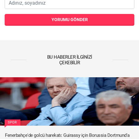
YORUMU GÖNDER
BU HABERLER İLGINIZI
ÇEKEBILIR
SPOR
Fenerbahçe'de golcü harekatı: Guirassy için Borussia Dortmund'a