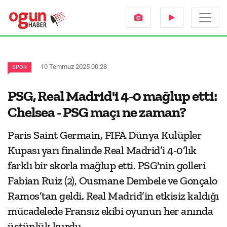
10 Temmuz 2025 00:28
SPOR
PSG, Real Madrid'i 4-0 mağlup etti:
Chelsea - PSG maçı ne zaman?
Paris Saint Germain, FIFA Dünya Kulüpler
Kupası yarı finalinde Real Madrid’i 4-0’lık
farklı bir skorla mağlup etti. PSG'nin golleri
Fabian Ruiz (2), Ousmane Dembele ve Gonçalo
Ramos’tan geldi. Real Madrid’in etkisiz kaldığı
mücadelede Fransız ekibi oyunun her anında
üstünlük kurdu.