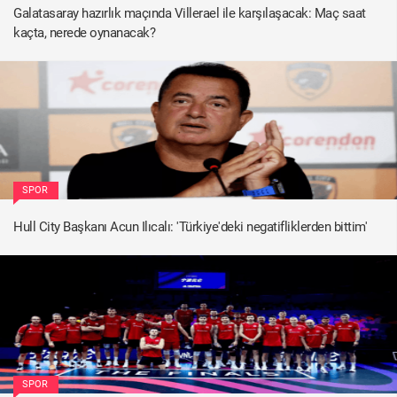
Galatasaray hazırlık maçında Villerael ile karşılaşacak: Maç saat
kaçta, nerede oynanacak?
SPOR
Hull City Başkanı Acun Ilıcalı: 'Türkiye'deki negatifliklerden bittim'
SPOR