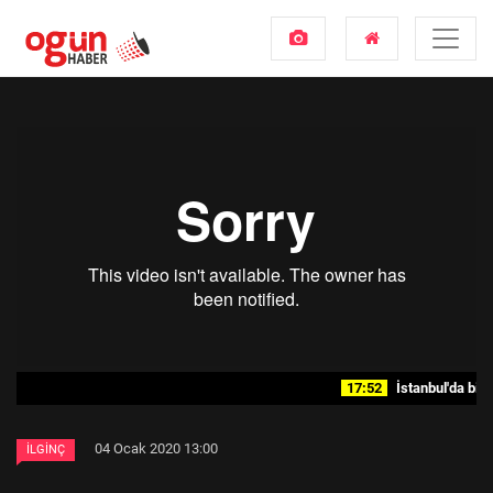
17:52
İstanbul'da bir il
04 Ocak 2020 13:00
İLGINÇ