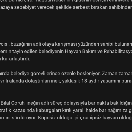
kazaya sebebiyet verecek şekilde serbest bırakan sahibinde
ısı, buzağının adli olaya karışması yüzünden sahibi bulunan
min tayin edilen belediyenin Hayvan Bakım ve Rehabilitasy
kararlaştırdı.
ahırda belediye görevlilerince özenle besleniyor. Zaman zama
vrili alanda dolaştırılan inek, yaklaşık 18 aydır yaşamını bur
ilal Çoruh, ineğin adli süreç dolayısıyla barınakta bakıldığın
rafik kazasında kaburgaları kırık yaralı halde barınağımıza g
amını sürdürüyor. Küpesiz olduğu için, sahipsiz hayvan olduğ