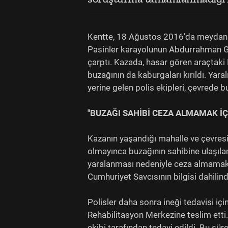
Kentte, 18 Ağustos 2016’da meydana 
Pasinler karayolunun Abdurrahman Ga
çarptı. Kazada, hasar gören araçtaki
buzağının da kaburgaları kırıldı. Yara
yerine gelen polis ekipleri, çevrede 
"BUZAĞI SAHİBİ CEZA ALMAMAK İÇ
Kazanın yaşandığı mahalle ve çevresin
olmayınca buzağının sahibine ulaşıl
yaralanması nedeniyle ceza almamak 
Cumhuriyet Savcısının bilgisi dahilind
Polisler daha sonra ineği tedavisi i
Rehabilitasyon Merkezine teslim etti
ekibi tarafından tedavi edildi. Bu sür