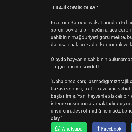
"TRAJİKOMİK OLAY "
Erzurum Barosu avukatlarından Erhan 
sorun, şöyle ki bir ineğin araca çarp
sahibinin mağduriyeti görülmekte, bu
da insan hakları kadar korunmalı ve 
Olayda hayvanın sahibinin bulunamad
Toğçu, şunları kaydetti:
"Daha önce karşılaşmadığımız trajiko
kazası sonucu, trafik kazasına sebeb
başlatılmış. Yani hayvanla alakalı 
isteme unsurunu aramaktadır suç unsu
unsuru iradesi olmadığı için söz kon
olay."
Whatsapp
Facebook