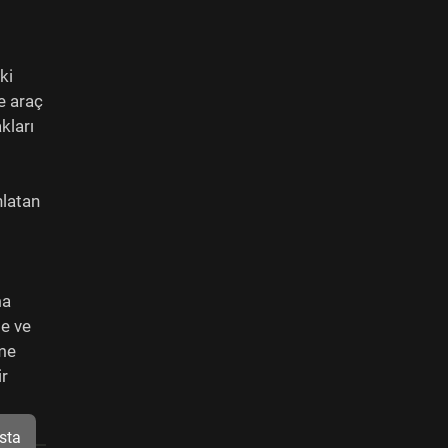
ki
e araç
kları
nlatan
ma
me ve
eme
ir
sta