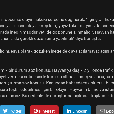
Topçu ise olayın hukuki sürecine değinerek, "İlginç bir huku
masıyla oluşan olayla karşı karşıyayız fakat olayımızda sadec
rada ineğin mağduriyeti de göz önüne alınmalıdır. Hayvan ha
kanunlarda gerekli düzenleme yapılmalı" diye konuştu.
ığını, eşya olarak gözüken ineğe de dava açılamayacağını a
mik bir durum söz konusu. Hayvan yaklaşık 2 yıl önce trafik
iyet vermesi neticesinde koruma altına alınmış ve soruştur
bir soruşturma söz konusu. Kanundan bahsedecek olursak bil
ru teşkil edebilmesi için bir olayın. Hayvanın bilme ve ist
usu olamaz. Bu nedenle de soruşturma açılması trajikomik b
Twitter
Pinterest
Linkedin
E-po