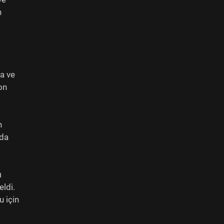
n
a ve
on
n
ada
ı
eldi.
u için