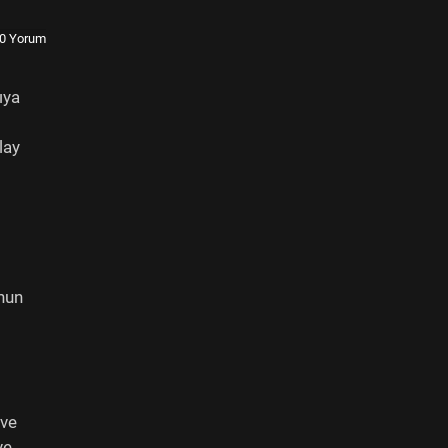
0 Yorum
ıya
lay
nun
 ve
ve