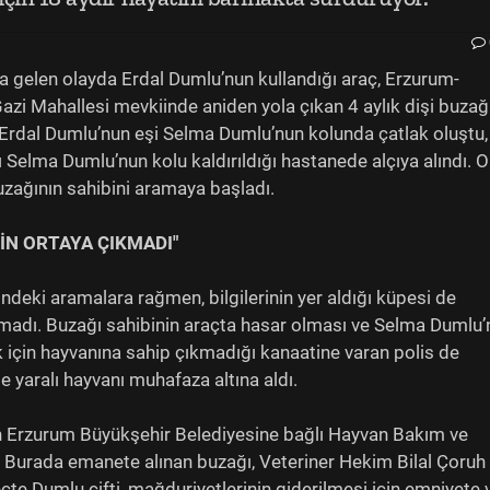
gelen olayda Erdal Dumlu’nun kullandığı araç, Erzurum-
zi Mahallesi mevkiinde aniden yola çıkan 4 aylık dişi buzağ
 Erdal Dumlu’nun eşi Selma Dumlu’nun kolunda çatlak oluştu,
lı Selma Dumlu’nun kolu kaldırıldığı hastanede alçıya alındı. O
buzağının sahibini aramaya başladı.
İN ORTAYA ÇIKMADI"
deki aramalara rağmen, bilgilerinin yer aldığı küpesi de
amadı. Buzağı sahibinin araçta hasar olması ve Selma Dumlu’
için hayvanına sahip çıkmadığı kanaatine varan polis de
e yaralı hayvanı muhafaza altına aldı.
çin Erzurum Büyükşehir Belediyesine bağlı Hayvan Bakım ve
. Burada emanete alınan buzağı, Veteriner Hekim Bilal Çoruh
eçte Dumlu çifti, mağduriyetlerinin giderilmesi için emniyete 