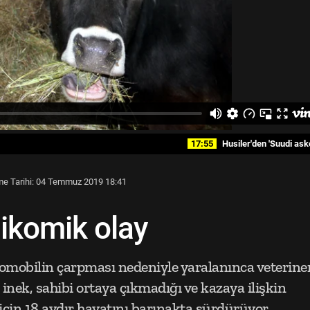
17:55
Husiler'den 'Suudi askeri no
e Tarihi: 04 Temmuz 2019 18:41
jikomik olay
omobilin çarpması nedeniyle yaralanınca veterine
inek, sahibi ortaya çıkmadığı ve kazaya ilişkin
in 18 aydır hayatını barınakta sürdürüyor.