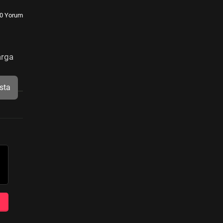
0 Yorum
arga
sta