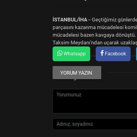
İSTANBUL/İHA -
Geçtiğimiz günlerde
parçasını kazanma mücadelesi komik g
mücadelesi bazen kavgaya dönüştü. E
Taksim Meydanı’ndan uçarak uzaklaş
Whatsapp
Facebook
YORUM YAZIN