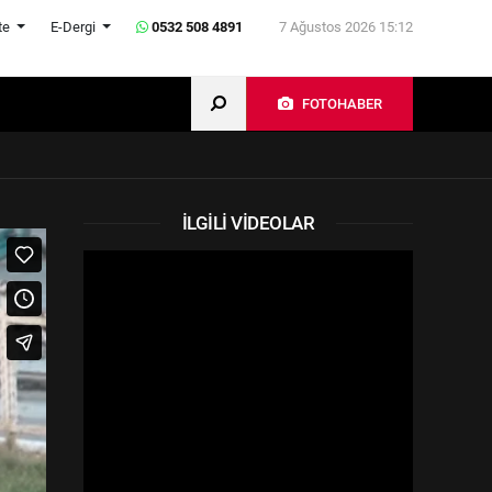
te
E-Dergi
0532 508 4891
7 Ağustos 2026 15:12
FOTOHABER
İLGILI VIDEOLAR