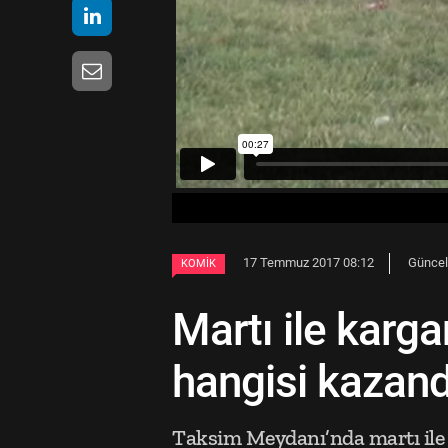
17 Temmuz 2017 08:12
Güncel
KOMIK
Martı ile karga
hangisi kazand
Taksim Meydanı’nda martı ile 