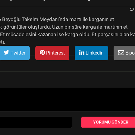
 Beyoğlu Taksim Meydanı’nda martı ile karganın et
örüntüler oluşturdu. Uzun bir süre karga ile martının et
t mücadelesini kazanan ise karga oldu. Et parçasını alan k
tı.
Twitter
Pinterest
Linkedin
E-po
YORUMU GÖNDER