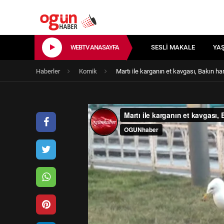
WEBTV ANASAYFA
SESLI MAKALE
YA
Haberler
Komik
Martı ile karganın et kavgası, Bakın ha