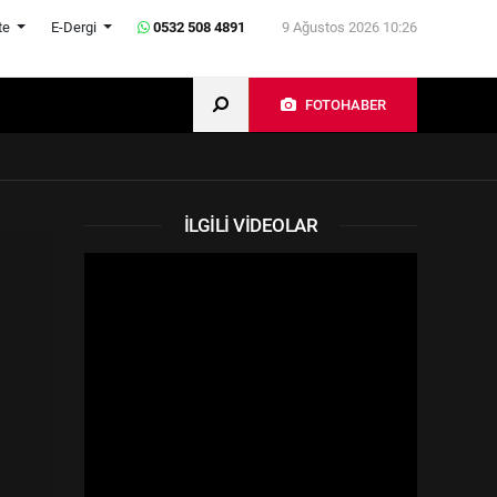
te
E-Dergi
0532 508 4891
9 Ağustos 2026 10:26
FOTOHABER
İLGILI VIDEOLAR