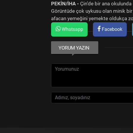
PEKİN/İHA -
Çin’de bir ana okulunda 
Görüntüde çok uykusu olan minik bir
afacan yemeğini yemekte oldukça zorl
Whatsapp
Facebook
YORUM YAZIN