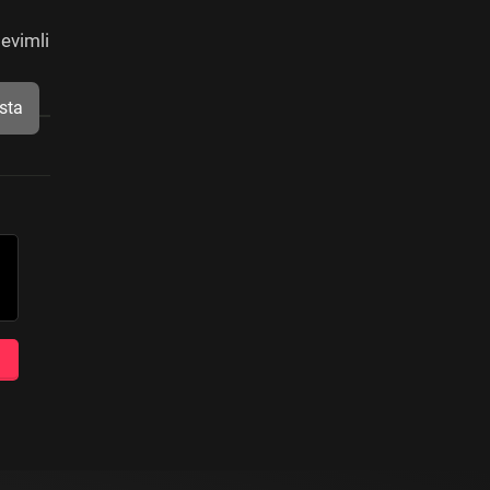
evimli
sta