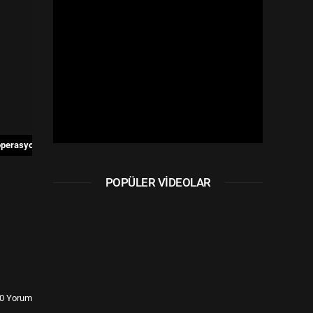
syonda iki iş insanı da tutuklandı: Çok sayıda gayrimenkule ve Bodrum'da bir 
POPÜLER VIDEOLAR
0 Yorum