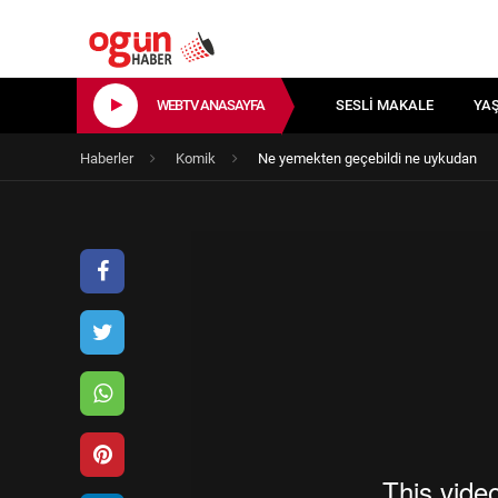
WEBTV ANASAYFA
SESLI MAKALE
YA
Haberler
Komik
Ne yemekten geçebildi ne uykudan