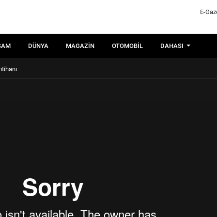
E-Gaz
ŞAM
DÜNYA
MAGAZIN
OTOMOBIL
DAHASI
mtihanı