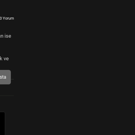
0 Yorum
ın ise
k ve
sta