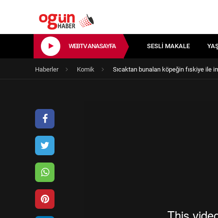
WEBTV ANASAYFA
SESLI MAKALE
YA
Haberler
Komik
Sıcaktan bunalan köpeğin fıskiye ile i