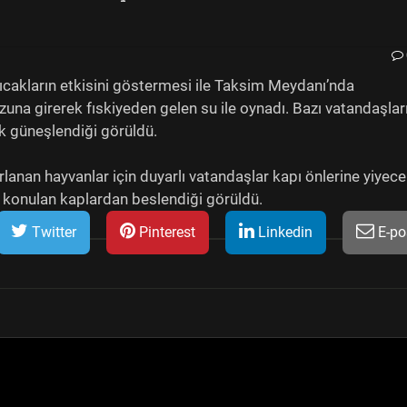
.
sıcakların etkisini göstermesi ile Taksim Meydanı’nda
una girerek fıskiyeden gelen su ile oynadı. Bazı vatandaşlar
 güneşlendiği görüldü.
anan hayvanlar için duyarlı vatandaşlar kapı önlerine yiyece
ne konulan kaplardan beslendiği görüldü.
Twitter
Pinterest
Linkedin
E-po