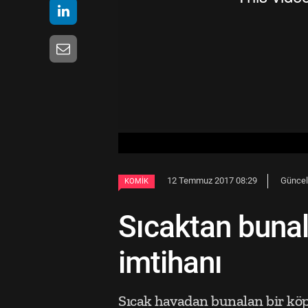
12 Temmuz 2017 08:29
Güncel
KOMIK
Sıcaktan bunal
imtihanı
Sıcak havadan bunalan bir k