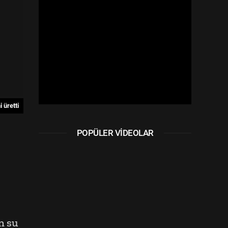
retti
12:07
Cumhurbaşkanı Erdoğan bugün saat 14'te MHP lideri Bahçeli 
POPÜLER VIDEOLAR
n su