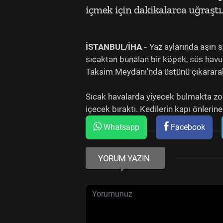
içmek için dakikalarca uğraştı
İSTANBUL/İHA -
Yaz aylarında aşırı 
sıcaktan bunalan bir köpek, süs havuz
Taksim Meydanı’nda üstünü çıkararak
Sıcak havalarda yiyecek bulmakta zorl
içecek bıraktı. Kedilerin kapı önleri
Whatsapp
Facebook
YORUM YAZIN