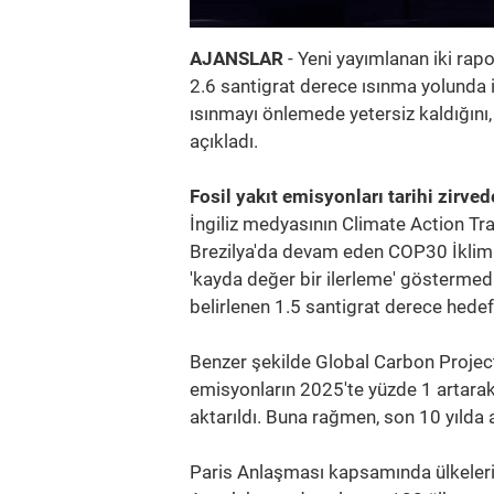
AJANSLAR
- Yeni yayımlanan iki rap
2.6 santigrat derece ısınma yolunda ile
ısınmayı önlemede yetersiz kaldığını, f
açıkladı.
Fosil yakıt emisyonları tarihi zirved
İngiliz medyasının Climate Action Tr
Brezilya'da devam eden COP30 İklim Z
'kayda değer bir ilerleme' göstermedi
belirlenen 1.5 santigrat derece hede
Benzer şekilde Global Carbon Project 
emisyonların 2025'te yüzde 1 artara
aktarıldı. Buna rağmen, son 10 yılda ar
Paris Anlaşması kapsamında ülkelerin