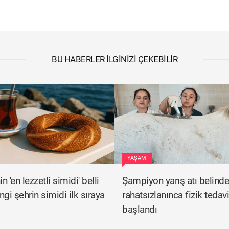
BU HABERLER İLGINIZI ÇEKEBILIR
YAŞAM
in 'en lezzetli simidi' belli
Şampiyon yarış atı belind
gi şehrin simidi ilk sıraya
rahatsızlanınca fizik tedav
başlandı