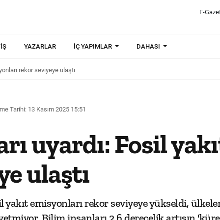
E-Gaze
IŞ
YAZARLAR
İÇ YAPIMLAR
DAHASI
yonları rekor seviyeye ulaştı
me Tarihi: 13 Kasım 2025 15:51
arı uyardı: Fosil yak
ye ulaştı
il yakıt emisyonları rekor seviyeye yükseldi, ülkel
miyor. Bilim insanları 2,6 derecelik artışın 'küre