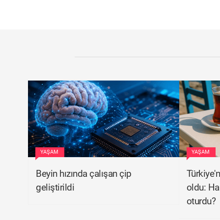
YAŞAM
YAŞAM
Beyin hızında çalışan çip
Türkiye'n
geliştirildi
oldu: Han
oturdu?