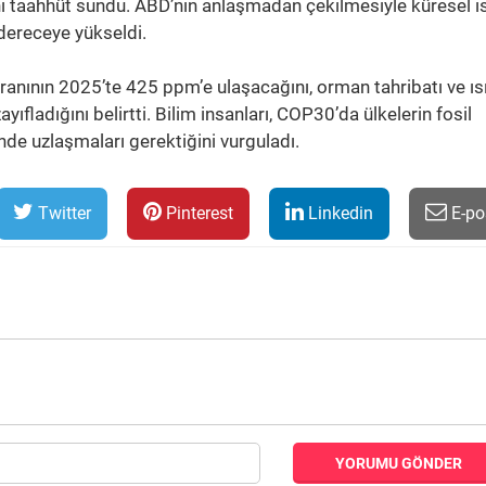
ni taahhüt sundu. ABD’nin anlaşmadan çekilmesiyle küresel 
dereceye yükseldi.
anının 2025’te 425 ppm’e ulaşacağını, orman tahribatı ve ı
ıfladığını belirtti. Bilim insanları, COP30’da ülkelerin fosil
inde uzlaşmaları gerektiğini vurguladı.
Twitter
Pinterest
Linkedin
E-po
YORUMU GÖNDER