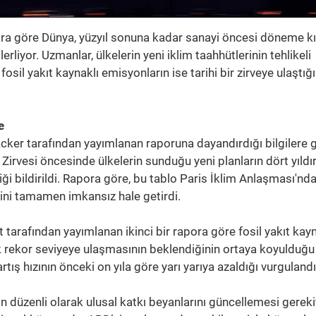
ora göre Dünya, yüzyıl sonuna kadar sanayi öncesi döneme k
rliyor. Uzmanlar, ülkelerin yeni iklim taahhütlerinin tehlikeli
osil yakıt kaynaklı emisyonların ise tarihi bir zirveye ulaştığı
e
acker tarafından yayımlanan raporuna dayandırdığı bilgilere 
irvesi öncesinde ülkelerin sunduğu yeni planların dört yıldı
ği bildirildi. Rapora göre, bu tablo Paris İklim Anlaşması'nd
fini tamamen imkansız hale getirdi.
tarafından yayımlanan ikinci bir rapora göre fosil yakıt kayn
k rekor seviyeye ulaşmasının beklendiğinin ortaya koyulduğu
tış hızının önceki on yıla göre yarı yarıya azaldığı vurgulandı
 düzenli olarak ulusal katkı beyanlarını güncellemesi gerek