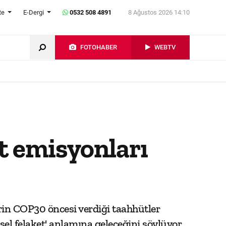
te
E-Dergi
0532 508 4891
8 Ağustos 2026 14:10
FOTOHABER
WEBTV
ıt emisyonları
erin COP30 öncesi verdiği taahhütler
sel felaket' anlamına geleceğini söylüyor.