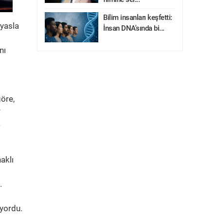
Bilim insanları keşfetti:
ıyasla
İnsan DNA'sında bi...
nı
göre,
r
a
aklı
.
iyordu.