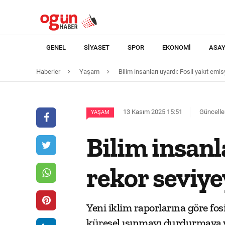
GENEL
SIYASET
SPOR
EKONOMI
ASAY
Haberler
Yaşam
Bilim insanları uyardı: Fosil yakıt emis
13 Kasım 2025 15:51
Güncelle
YAŞAM
Bilim insanl
rekor seviye
Yeni iklim raporlarına göre fos
küresel ısınmayı durdurmaya yet