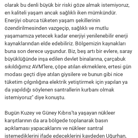
olarak bu denli büyük bir riski göze almak istemiyoruz,
en kaliteli yaşam ancak sağlıklı iken mümkündür.
Enerjiyi oburca tüketen yaşam şekillerinin
özendirilmesinden vazgeçip, sağlıklı ve mutlu
yaşamamıza yetecek kadar enerjiyi yenilenebilir enerji
kaynaklarından elde edebiliriz. Bölgemizin kaynakları
buna son derece uygundur. Biz, beş artı bir evlere, saray
büyüklüğünde inşa edilen devlet binalarına, çarçabuk
sıkıldığımız AVM’lere, çöpe atılan ekmeklere, ertesi gün
modası geçti diye atılan giysilere ve bunun gibi nice
tüketim çılgınlığına elektrik yetiştirmek için yapılan ya
da yapıldığı söylenen santrallerin kurbanı olmak
istemiyoruz" diye konuştu.
Bugün Kuzey ve Güney Kıbrıs’ta yaşayan nükleer
karşıtlarının da ara bölgede toplanarak basın
açıklaması yapacaklarını ve nükleer santral
istemediklerini ifade edeceklerini kaydeden Uğurhan,