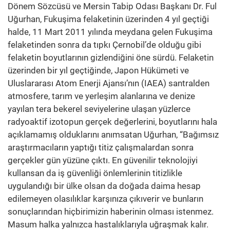
Dönem Sözcüsü ve Mersin Tabip Odası Başkanı Dr. Ful
Uğurhan, Fukuşima felaketinin üzerinden 4 yıl geçtiği
halde, 11 Mart 2011 yılında meydana gelen Fukuşima
felaketinden sonra da tıpkı Çernobil’de olduğu gibi
felaketin boyutlarının gizlendiğini öne sürdü. Felaketin
üzerinden bir yıl geçtiğinde, Japon Hükümeti ve
Uluslararası Atom Enerji Ajansı’nın (IAEA) santralden
atmosfere, tarım ve yerleşim alanlarına ve denize
yayılan tera bekerel seviyelerine ulaşan yüzlerce
radyoaktif izotopun gerçek değerlerini, boyutlarını hala
açıklamamış olduklarını anımsatan Uğurhan, “Bağımsız
araştırmacıların yaptığı titiz çalışmalardan sonra
gerçekler gün yüzüne çıktı. En güvenilir teknolojiyi
kullansan da iş güvenliği önlemlerinin titizlikle
uygulandığı bir ülke olsan da doğada daima hesap
edilemeyen olasılıklar karşınıza çıkıverir ve bunların
sonuçlarından hiçbirimizin haberinin olması istenmez.
Masum halka yalnızca hastalıklarıyla uğraşmak kalır.