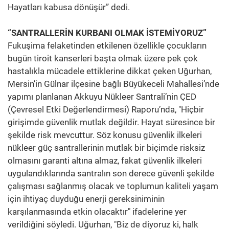
Hayatları kabusa dönüşür” dedi.
“SANTRALLERİN KURBANI OLMAK İSTEMİYORUZ”
Fukuşima felaketinden etkilenen özellikle çocukların
bugün tiroit kanserleri başta olmak üzere pek çok
hastalıkla mücadele ettiklerine dikkat çeken Uğurhan,
Mersin’in Gülnar ilçesine bağlı Büyükeceli Mahallesi’nde
yapımı planlanan Akkuyu Nükleer Santrali’nin ÇED
(Çevresel Etki Değerlendirmesi) Raporu’nda, "Hiçbir
girişimde güvenlik mutlak değildir. Hayat süresince bir
şekilde risk mevcuttur. Söz konusu güvenlik ilkeleri
nükleer güç santrallerinin mutlak bir biçimde risksiz
olmasını garanti altına almaz, fakat güvenlik ilkeleri
uygulandıklarında santralın son derece güvenli şekilde
çalışması sağlanmış olacak ve toplumun kaliteli yaşam
için ihtiyaç duyduğu enerji gereksiniminin
karşılanmasında etkin olacaktır" ifadelerine yer
verildiğini söyledi. Uğurhan, "Biz de diyoruz ki, halk