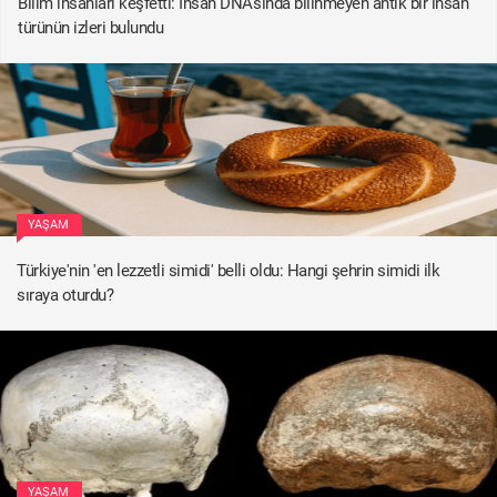
Bilim insanları keşfetti: İnsan DNA'sında bilinmeyen antik bir insan
türünün izleri bulundu
YAŞAM
Türkiye'nin 'en lezzetli simidi' belli oldu: Hangi şehrin simidi ilk
sıraya oturdu?
YAŞAM