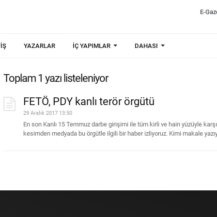
E-Gaz
IŞ
YAZARLAR
İÇ YAPIMLAR
DAHASI
Toplam 1 yazı listeleniyor
FETÖ, PDY kanlı terör örgütü
29 Aralık 2017 13:50
En son Kanlı 15 Temmuz darbe girişimi ile tüm kirli ve hain yüzüyle ka
kesimden medyada bu örgütle ilgili bir haber izliyoruz. Kimi makale yazıy