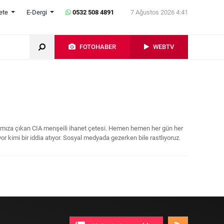
ete
E-Dergi
0532 508 4891
7 Ağustos 2026 4:41
FOTOHABER
WEBTV
rşımıza çıkan CIA menşeili ihanet çetesi. Hemen hemen her gün her
or kimi bir iddia atıyor. Sosyal medyada gezerken bile rastlıyoruz.