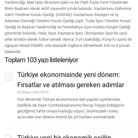
Yardımcılığı, Mali İşler, Ekonomi işleri ve AK Parti Tuzla Yerel Yönetimler
Birim Başkanı olarak aktif siyasetin içinde bulundu. Kastamonu Kalkınma
Vakfı Yürütme Kurulu Üyeliği, (KASİAD) Kastamonu Sanayici ve İş
Adamları Derneği Yönetim Kurulu Üyeliği yaptı. Tuzla Spor Yönetim Kurulu
Üyeliği ve Başkan Yardımcılığı ve Fenerbahçe Spor Kulübü Kongre Üyeliği
görevinde bulundu. Haliç Spor, Kaynarca Spor, Okmeydanı Spor'da uzun
yıllar amatör olarak futbol oynadı. Ayrıca; 5 yıl Uzakdoğu, Kung-fu sporu ile
uğraşan Murat DEMİR, orta düzeyde İngilizce bilmektedir. Evli ve 4 çocuk
babasıdır.
Toplam 103 yazı listeleniyor
Türkiye ekonomisinde yeni dönem:
Fırsatlar ve atılması gereken adımlar
02 Mayıs 2026 02:47
Son dönemde Türkiye ekonomisine dair yapılan açıklamalar,
özellikle de Sayın Cumhurbaşkanımız Recep Tayyip Erdoğan’ın
geçtiğimiz hafta ortaya koyduğu vizyon, önümüzdeki süreç
açısından son derece önemli bir yol haritası sunmaktadır.
Türkiye yeni bir ekonomik eşiğin