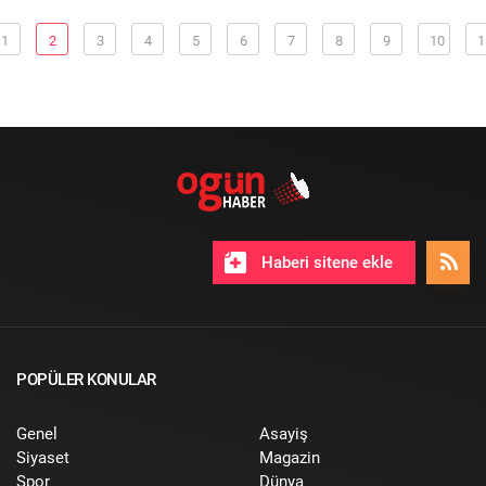
1
2
3
4
5
6
7
8
9
10
1
Haberi sitene ekle
POPÜLER KONULAR
Genel
Asayiş
Siyaset
Magazin
Spor
Dünya