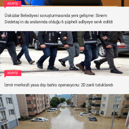
ASAYIŞ
Üsküdar Belediyesi soruşturmasında yeni gelişme: Sinem
Dedetaş'ın da aralarında olduğu 6 şüpheli adliyeye sevk edildi
ASAYIŞ
İzmir merkezli yasa dışı bahis operasyonu: 20 zanlı tutuklandı