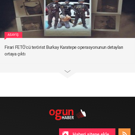
ASAYIŞ
Firari FETÖ'cü terörist Burkay Karatepe operasyonunun detayları
ortaya çıktı
Haberi sitene ekle