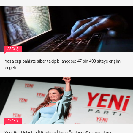
ASAYIŞ
Yasa dışı bahiste siber takip bilançosu: 47 bin 493 siteye erişim
engeli
ASAYIŞ
Yeni Parti Manisa İl Başkanı İlksen Özalper gözaltına alındı