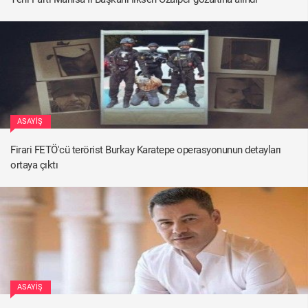
ASAYIŞ
Firari FETÖ'cü terörist Burkay Karatepe operasyonunun detayları
ortaya çıktı
ASAYIŞ