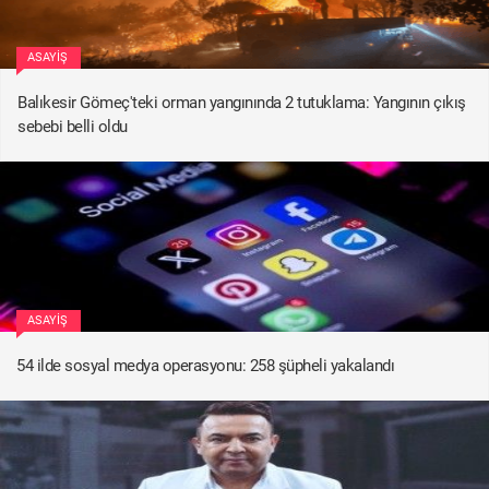
ASAYIŞ
Balıkesir Gömeç'teki orman yangınında 2 tutuklama: Yangının çıkış
sebebi belli oldu
ASAYIŞ
54 ilde sosyal medya operasyonu: 258 şüpheli yakalandı