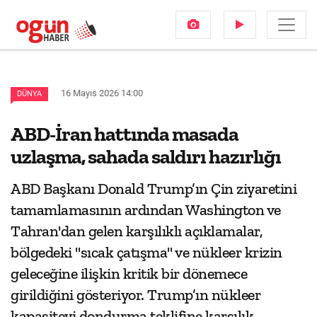
16 Mayıs 2026 14:00
DÜNYA
ABD-İran hattında masada
uzlaşma, sahada saldırı hazırlığı
ABD Başkanı Donald Trump’ın Çin ziyaretini
tamamlamasının ardından Washington ve
Tahran'dan gelen karşılıklı açıklamalar,
bölgedeki "sıcak çatışma" ve nükleer krizin
geleceğine ilişkin kritik bir dönemece
girildiğini gösteriyor. Trump’ın nükleer
kapasiteyi dondurma teklifine karşılık