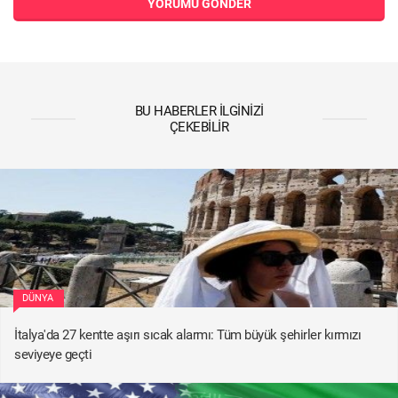
YORUMU GÖNDER
BU HABERLER İLGINIZI
ÇEKEBILIR
DÜNYA
İtalya'da 27 kentte aşırı sıcak alarmı: Tüm büyük şehirler kırmızı
seviyeye geçti