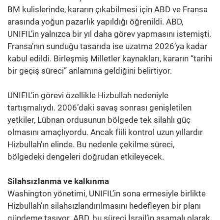
BM kulislerinde, kararın çıkabilmesi için ABD ve Fransa
arasında yoğun pazarlık yapıldığı öğrenildi. ABD,
UNIFIL’in yalnızca bir yıl daha görev yapmasını istemişti.
Fransa’nın sunduğu tasarıda ise uzatma 2026’ya kadar
kabul edildi. Birleşmiş Milletler kaynakları, kararın “tarihi
bir geçiş süreci” anlamına geldiğini belirtiyor.
UNIFIL’in görevi özellikle Hizbullah nedeniyle
tartışmalıydı. 2006’daki savaş sonrası genişletilen
yetkiler, Lübnan ordusunun bölgede tek silahlı güç
olmasını amaçlıyordu. Ancak fiili kontrol uzun yıllardır
Hizbullah’ın elinde. Bu nedenle çekilme süreci,
bölgedeki dengeleri doğrudan etkileyecek.
Silahsızlanma ve kalkınma
Washington yönetimi, UNIFIL’in sona ermesiyle birlikte
Hizbullah’ın silahsızlandırılmasını hedefleyen bir planı
gündeme taşıyor. ABD, bu süreci İsrail’in aşamalı olarak