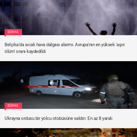
DÜNYA
Belçika'da sıcak hava dalgası alarmı: Avrupa'nın en yüksek 'aşırı
ölüm' oranı kaydedildi
DÜNYA
Ukrayna ordusu bir yolcu otobüsüne saldırı: En az 8 yaralı