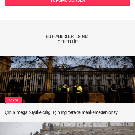
YORUMU GÖNDER
BU HABERLER İLGINIZI
ÇEKEBILIR
DÜNYA
Çin'in 'mega büyükelçiliği' için İngiltere’de mahkemeden onay