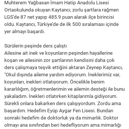
Muhterem Yağbasan İmam Hatip Anadolu Lisesi
Ortaokulunda okuyan Kaytancı, zorlu şartlara rağmen
LGS’de 87 net yapıp 485.9 puan alarak ilçe birincisi
oldu. Kaytancı, Türkiye’de de ilk 500 sıralaması içinde
yer almayı başardı.
Sürülerin peşinde ders çalıştı
Ailesine ait inek ve koyunların peşinden hayallerine
koşan ve ailesinin zor şartlarının kendisini daha çok
ders çalışmaya teşvik ettiğini aktaran Zeynep Kaytancı,
"Okul dışında aileme yardım ediyorum. İneklerimiz var,
koyunları, inekleri otlatıyorum. Öncelikle benim
kararlılığım, öğretmenlerimin ve ailemin desteği ile bunu
yakaladım. İnekleri otlatırken kitaplarımla gidiyorum.
Sürekli onlara bakarken ders çalışıyordum. Zordu ama
başardım. Hedefim Eyüp Aygar Fen Lisesi. Bundan
sonraki hedefim de doktorluk ya da mimarlık. Doktor
olmayı ana sınıfından beri hedefliyorum ama mimarlığı