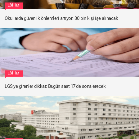
EĞITIM
Okullarda güvenlik önlemleri artıyor: 30 bin kişi işe alınacak
EĞITIM
LGS'ye girenler dikkat: Bugün saat 17'de sona erecek