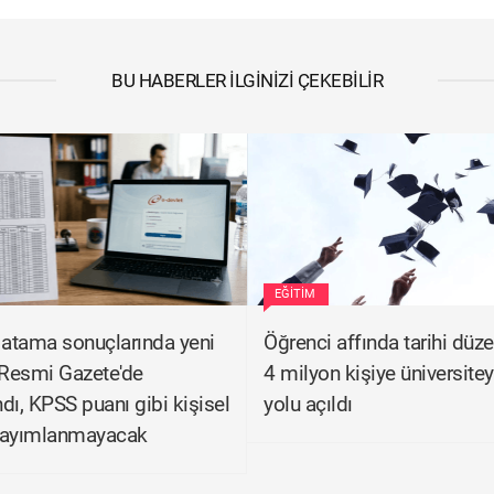
BU HABERLER İLGINIZI ÇEKEBILIR
EĞITIM
 atama sonuçlarında yeni
Öğrenci affında tarihi düz
Resmi Gazete'de
4 milyon kişiye üniversite
dı, KPSS puanı gibi kişisel
yolu açıldı
 yayımlanmayacak