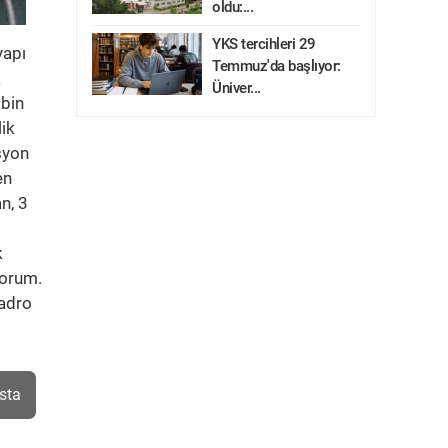
oldu:...
YKS tercihleri 29
yapı
Temmuz'da başlıyor:
k
Üniver...
 bin
lik
syon
en
n, 3
k
yorum.
kadro
sta