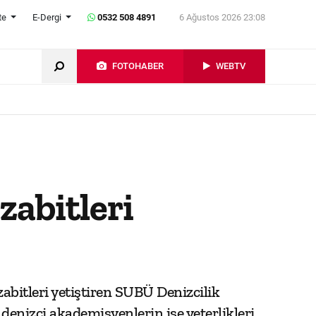
te
E-Dergi
0532 508 4891
6 Ağustos 2026 23:08
FOTOHABER
WEBTV
zabitleri
abitleri yetiştiren SUBÜ Denizcilik
nizci akademisyenlerin ise yeterlikleri