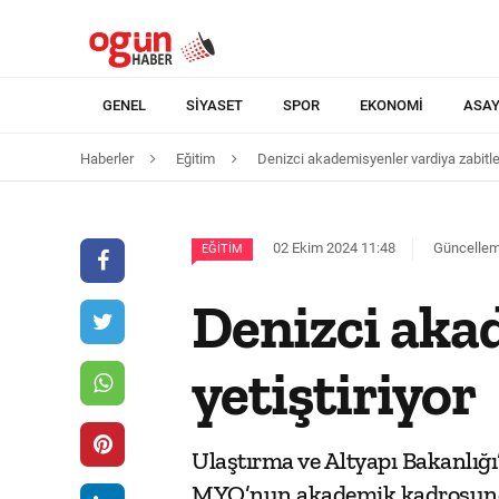
GENEL
SIYASET
SPOR
EKONOMI
ASAY
Haberler
Eğitim
Denizci akademisyenler vardiya zabitleri
02 Ekim 2024 11:48
Güncelleme
EĞITIM
Denizci akad
yetiştiriyor
Ulaştırma ve Altyapı Bakanlığı
MYO’nun akademik kadrosundaki