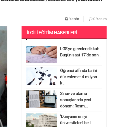
Yazdır
0 Yorum
İLGILI EĞITIM HABERLERI
LGS'ye girenler dikkat:
Bugün saat 17'de son...
Öğrenci affında tarihi
düzenleme: 4 milyon
k...
Sınav ve atama
sonuçlarında yeni
dönem: Resm...
'Dünyanın en iyi
üniversiteleri' belli