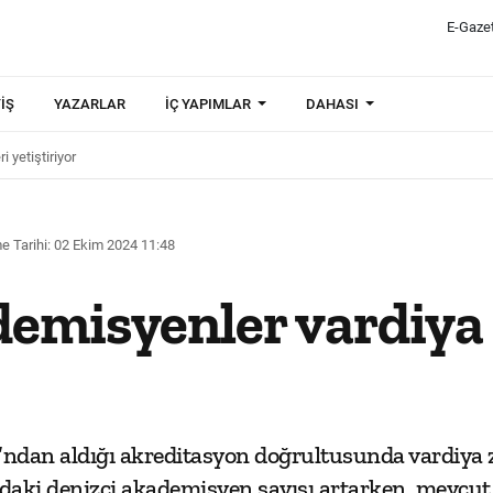
E-Gaze
IŞ
YAZARLAR
İÇ YAPIMLAR
DAHASI
 yetiştiriyor
 Tarihi: 02 Ekim 2024 11:48
emisyenler vardiya 
’ndan aldığı akreditasyon doğrultusunda vardiya z
 denizci akademisyen sayısı artarken, mevcut de