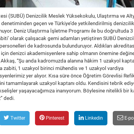
tesi (SUBÜ) Denizcilik Meslek Yüksekokulu, Ulaştırma ve Alt
 denetiminden geçen ve Türkiye’de yetkilendirilmiş denizcili
nuyor. Deniz Ulaştırma İşletme Programı ile bu doğrultuda 3
biti’ olarak çalışacak gemi adamları yetiştiren SUBÜ Denizci
 personelleri de kadrosunda bulunduruyor. Aldıkları akredita
k için denizci akademisyenlere sahip olmanın önemine değin
i Akkaş, “Şu anda kadromuzda alanına hâkim 1 uzakyol kapta
ya zabiti, 1 uzakyol birinci mühendis ve 1 uzakyol vardiya
yenlerimiz yer alıyor. Kısa süre önce Öğretim Görevlisi Refi
ni tamamlayarak uzakyol kaptanı oldu. Kendisini tebrik edi
selişler yaşayacağımıza inanıyorum. Böylesine nitelikli bir 
” dedi.
Twitter
Pinterest
Linkedin
E-po