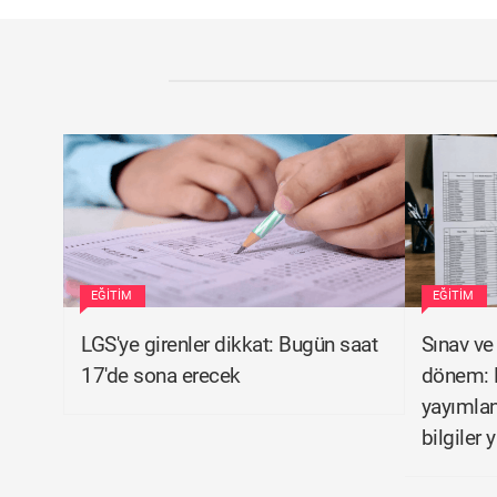
EĞITIM
EĞITIM
LGS'ye girenler dikkat: Bugün saat
Sınav ve
17'de sona erecek
dönem: 
yayımlan
bilgiler