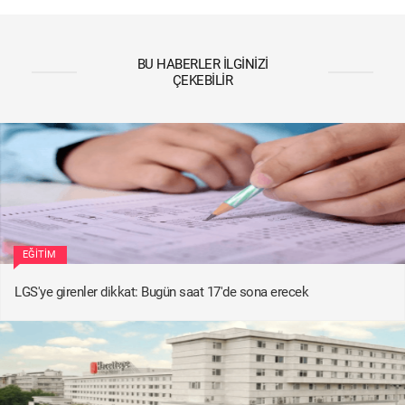
BU HABERLER İLGINIZI
ÇEKEBILIR
EĞITIM
LGS'ye girenler dikkat: Bugün saat 17'de sona erecek