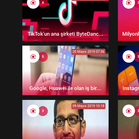
4
TikTok'un ana şirketi ByteDanc...
Milyonl
20 Mayıs 2019 07:36
5
Google, Huawei ile olan iş bir...
Instagr
09 Mayıs 2019 10:18
3