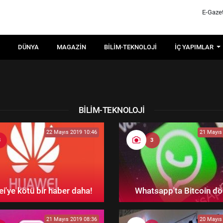
E-Gaze
DÜNYA
MAGAZIN
BILIM-TEKNOLOJI
İÇ YAPIMLAR
BILIM-TEKNOLOJI
22 Mayıs 2019 10:46
21 Mayıs
3
3
i'ye kötü bir haber daha!
Whatsapp'ta Bitcoin d
21 Mayıs 2019 08:36
20 Mayıs