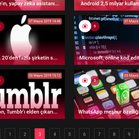
'ın, yapay zeka asistanı...
Android 2,5 milyar kullanı
07 Mayıs 2019 14:46
07 Mayıs
3
3
 20'den fazla şirketin s...
Microsoft, online kod edit
03 Mayıs 2019 15:12
03 Mayıs
3
3
n, Tumblr'ı elden çıkarı...
WhatsApp meşhur özelliğin
1
2
3
4
5
6
7
8
9