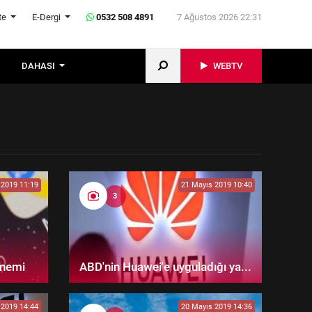
te
E-Dergi
0532 508 4891
7 Ağustos 2026 22:31
DAHASI
WEBTV
 2019 11:19
21 Mayıs 2019 10:40
3
önemi
ABD'nin Huawei'e uyguladığı ya...
 2019 14:44
20 Mayıs 2019 14:36