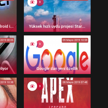
3
oid i...
Yüksek hızlı uydu projesi Star...
 2019 08:05
09 Mayıs 2019 10:59
3
liyor
Google'dan yeni özellik
 2019 10:38
08 Mayıs 2019 07:48
3