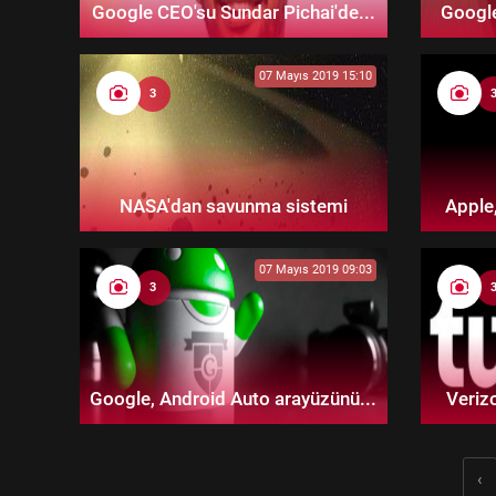
Google CEO'su Sundar Pichai'de...
Google
07 Mayıs 2019 15:10
3
NASA'dan savunma sistemi
Apple,
07 Mayıs 2019 09:03
3
Google, Android Auto arayüzünü...
Verizo
‹