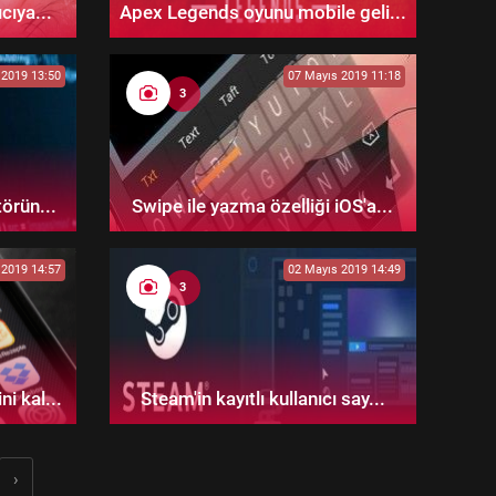
cıya...
Apex Legends oyunu mobile geli...
 2019 13:50
07 Mayıs 2019 11:18
3
örün...
Swipe ile yazma özelliği iOS'a...
 2019 14:57
02 Mayıs 2019 14:49
3
i kal...
Steam'in kayıtlı kullanıcı say...
›