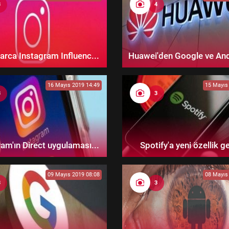
3
4
arca Instagram Influenc...
Huawei'den Google ve Andr
16 Mayıs 2019 14:49
15 Mayıs
3
3
am'ın Direct uygulaması...
Spotify'a yeni özellik ge
09 Mayıs 2019 08:08
08 Mayıs
3
3