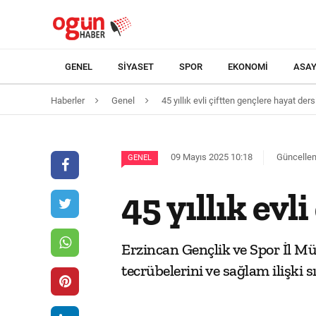
GENEL
SIYASET
SPOR
EKONOMI
ASAY
Haberler
Genel
45 yıllık evli çiftten gençlere hayat ders
09 Mayıs 2025 10:18
Güncellem
GENEL
45 yıllık evl
Erzincan Gençlik ve Spor İl Müdü
tecrübelerini ve sağlam ilişki sı