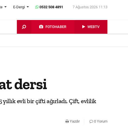
te
E-Dergi
0532 508 4891
7 Ağustos 2026 11:13
FOTOHABER
WEBTV
at dersi
k evli bir çifti ağırladı. Çift, evlilik
Yazdır
0 Yorum