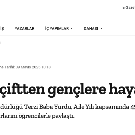
E-Gaze
IŞ
YAZARLAR
İÇ YAPIMLAR
DAHASI
i
e Tarihi: 09 Mayıs 2025 10:18
i çiftten gençlere hay
rlüğü Terzi Baba Yurdu, Aile Yılı kapsamında 45 yıllı
rlarını öğrencilerle paylaştı.