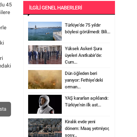
rdu 45
İLGILI GENEL HABERLERI
ilere
Türkiye'de 75 yıldır
rle
böylesi görülmedi: Bili...
ki
Yüksek Askeri Şura
üyeleri Anıtkabir'de:
ri
Cum...
ndaki
Dün öğleden beri
yanıyor: Fethiye'deki
orman...
YAŞ kararları açıklandı:
Türkiye'nin ilk ast...
sta
Kiralık evde yeni
dönem: Maaş yetmiyor,
sosy...