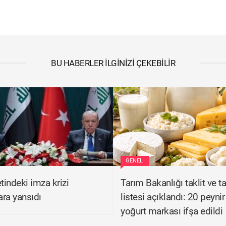
BU HABERLER İLGINIZI ÇEKEBILIR
GENEL
tindeki imza krizi
Tarım Bakanlığı taklit ve t
ra yansıdı
listesi açıklandı: 20 peynir
yoğurt markası ifşa edildi