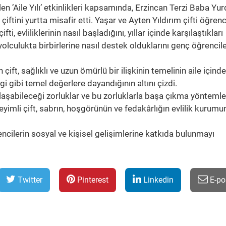
en ’Aile Yılı’ etkinlikleri kapsamında, Erzincan Terzi Baba Yu
 çiftini yurtta misafir etti. Yaşar ve Ayten Yıldırım çifti öğrenc
çifti, evliliklerinin nasıl başladığını, yıllar içinde karşılaştıkları
 yolculukta birbirlerine nasıl destek olduklarını genç öğrencile
ift, sağlıklı ve uzun ömürlü bir ilişkinin temelinin aile içinde
vgi gibi temel değerlere dayandığının altını çizdi.
laşabileceği zorluklar ve bu zorluklarla başa çıkma yöntemle
yimli çift, sabrın, hoşgörünün ve fedakârlığın evlilik kurumu
rencilerin sosyal ve kişisel gelişimlerine katkıda bulunmayı
Twitter
Pinterest
Linkedin
E-po