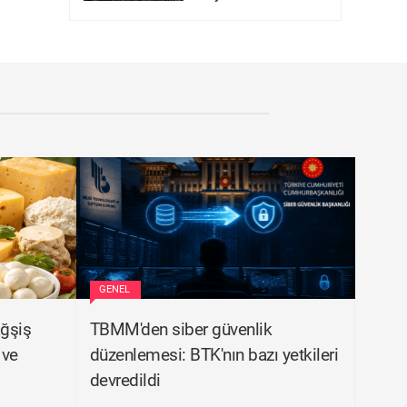
GENEL
ağşiş
TBMM'den siber güvenlik
 ve
düzenlemesi: BTK'nın bazı yetkileri
devredildi