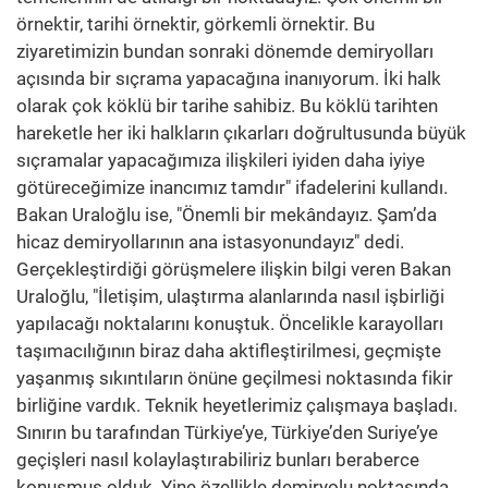
örnektir, tarihi örnektir, görkemli örnektir. Bu
ziyaretimizin bundan sonraki dönemde demiryolları
açısında bir sıçrama yapacağına inanıyorum. İki halk
olarak çok köklü bir tarihe sahibiz. Bu köklü tarihten
hareketle her iki halkların çıkarları doğrultusunda büyük
sıçramalar yapacağımıza ilişkileri iyiden daha iyiye
götüreceğimize inancımız tamdır" ifadelerini kullandı.
Bakan Uraloğlu ise, "Önemli bir mekândayız. Şam’da
hicaz demiryollarının ana istasyonundayız" dedi.
Gerçekleştirdiği görüşmelere ilişkin bilgi veren Bakan
Uraloğlu, "İletişim, ulaştırma alanlarında nasıl işbirliği
yapılacağı noktalarını konuştuk. Öncelikle karayolları
taşımacılığının biraz daha aktifleştirilmesi, geçmişte
yaşanmış sıkıntıların önüne geçilmesi noktasında fikir
birliğine vardık. Teknik heyetlerimiz çalışmaya başladı.
Sınırın bu tarafından Türkiye’ye, Türkiye’den Suriye’ye
geçişleri nasıl kolaylaştırabiliriz bunları beraberce
konuşmuş olduk. Yine özellikle demiryolu noktasında