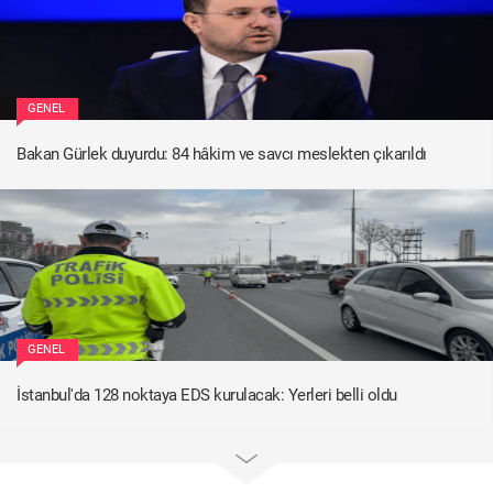
GENEL
Bakan Gürlek duyurdu: 84 hâkim ve savcı meslekten çıkarıldı
GENEL
İstanbul'da 128 noktaya EDS kurulacak: Yerleri belli oldu