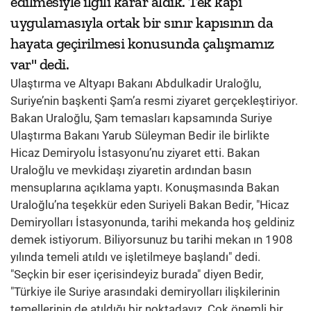
edilmesiyle ilgili karar aldık. Tek kapı
uygulamasıyla ortak bir sınır kapısının da
hayata geçirilmesi konusunda çalışmamız
var" dedi.
Ulaştırma ve Altyapı Bakanı Abdulkadir Uraloğlu,
Suriye’nin başkenti Şam’a resmi ziyaret gerçekleştiriyor.
Bakan Uraloğlu, Şam temasları kapsamında Suriye
Ulaştırma Bakanı Yarub Süleyman Bedir ile birlikte
Hicaz Demiryolu İstasyonu’nu ziyaret etti. Bakan
Uraloğlu ve mevkidaşı ziyaretin ardından basın
mensuplarına açıklama yaptı. Konuşmasında Bakan
Uraloğlu’na teşekkür eden Suriyeli Bakan Bedir, "Hicaz
Demiryolları İstasyonunda, tarihi mekanda hoş geldiniz
demek istiyorum. Biliyorsunuz bu tarihi mekan ın 1908
yılında temeli atıldı ve işletilmeye başlandı" dedi.
"Seçkin bir eser içerisindeyiz burada" diyen Bedir,
"Türkiye ile Suriye arasındaki demiryolları ilişkilerinin
temellerinin de atıldığı bir noktadayız. Çok önemli bir