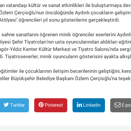
an vatandaşı kültür ve sanat etkinlikleri ile buluşturmaya d
 Özlem Çerçioğlu’nun öncülüğünde Aydınlı çocukların gelişim
ölyesi’ öğrencileri yıl sonu gösterilerini gerçekleştirdi.
 sahne sanatlarını öğrenen minik öğrenciler eserlerini Aydınlı
yesi Şehir Tiyatroları’nın usta oyuncularından aldıkları eğitim
üngör-Yıldız Kenter Kültür Merkezi ve Tiyatro Salonu’nda serg
di. Tiyatroseverler, minik oyuncuların gösterisini ayakta alkışl
timler ile çocuklarının iletişim becerilerinin geliştiğini, kend
 veliler Büyükşehir Belediye Başkanı Özlem Çerçioğlu’na teşe
Twitter
Pinterest
Linkedin
E-po