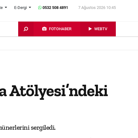
te
E-Dergi
0532 508 4891
7 Ağustos 2026 10:45
FOTOHABER
WEBTV
 Atölyesi’ndeki
ünerlerini sergiledi.