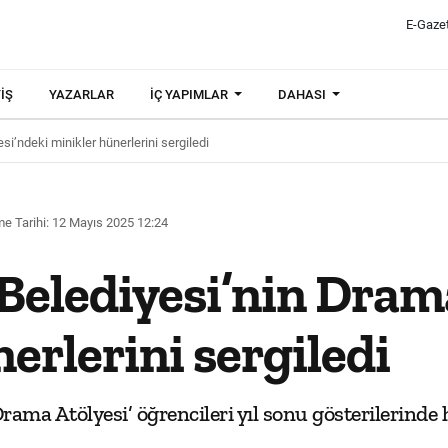
E-Gaze
IŞ
YAZARLAR
İÇ YAPIMLAR
DAHASI
i’ndeki minikler hünerlerini sergiledi
e Tarihi: 12 Mayıs 2025 12:24
Belediyesi’nin Drama
erlerini sergiledi
ama Atölyesi’ öğrencileri yıl sonu gösterilerinde h