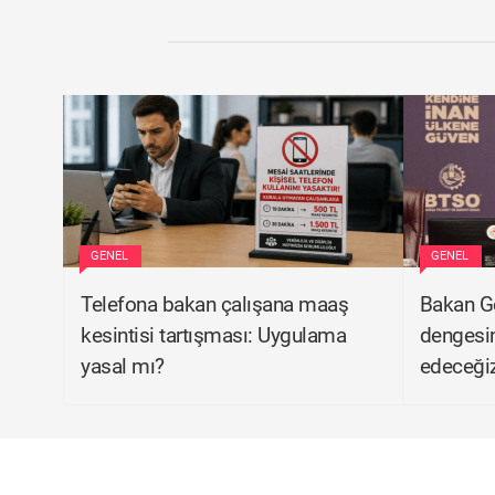
GENEL
GENEL
Telefona bakan çalışana maaş
Bakan Gö
kesintisi tartışması: Uygulama
dengesi
yasal mı?
edeceği