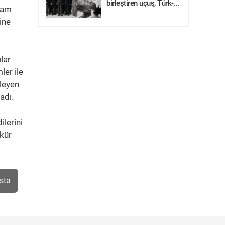
birleştiren uçuş, Türk-...
evam
ine
lar
ler ile
ileyen
adı.
ilerini
kkür
sta