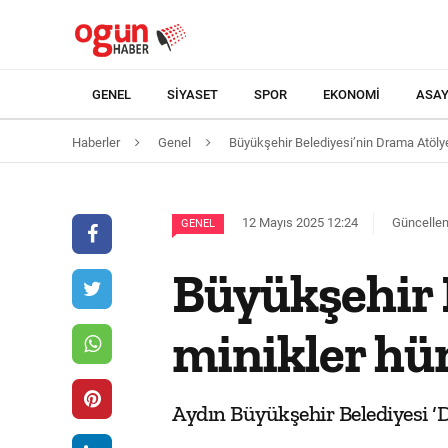
GENEL
SIYASET
SPOR
EKONOMI
ASAY
Haberler
Genel
Büyükşehir Belediyesi’nin Drama Atölyes
12 Mayıs 2025 12:24
Güncellem
GENEL
Büyükşehir 
minikler hün
Aydın Büyükşehir Belediyesi ‘Dr