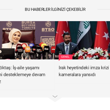
BU HABERLER İLGINIZI ÇEKEBILIR
GENEL
ktaş: İş-aile yaşamı
Irak heyetindeki imza krizi
ni desteklemeye devam
kameralara yansıdı
z