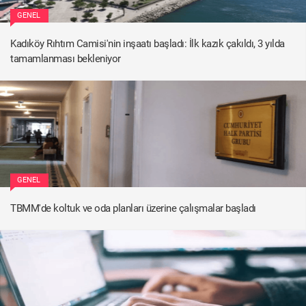
GENEL
Kadıköy Rıhtım Camisi'nin inşaatı başladı: İlk kazık çakıldı, 3 yılda
tamamlanması bekleniyor
GENEL
TBMM'de koltuk ve oda planları üzerine çalışmalar başladı