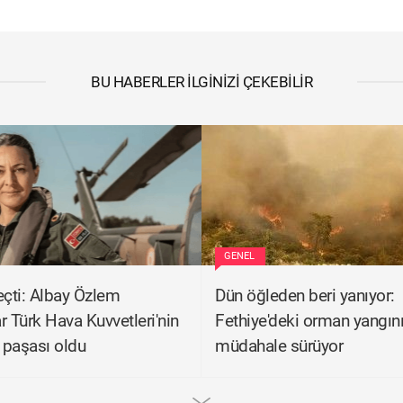
BU HABERLER İLGINIZI ÇEKEBILIR
GENEL
eçti: Albay Özlem
Dün öğleden beri yanıyor:
r Türk Hava Kuvvetleri'nin
Fethiye'deki orman yangın
n paşası oldu
müdahale sürüyor