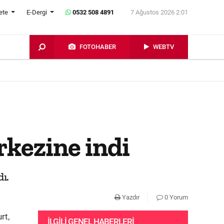
ete
E-Dergi
0532 508 4891
7 Ağustos 2026 2:01
FOTOHABER
WEBTV
rkezine indi
ı.
Yazdır
0 Yorum
rt,
İLGILI GENEL HABERLERI