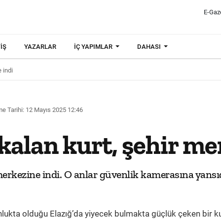
E-Gaz
IŞ
YAZARLAR
İÇ YAPIMLAR
DAHASI
 indi
e Tarihi: 12 Mayıs 2025 12:46
 kalan kurt, şehir me
 merkezine indi. O anlar güvenlik kamerasına yansıd
kta olduğu Elazığ’da yiyecek bulmakta güçlük çeken bir ku