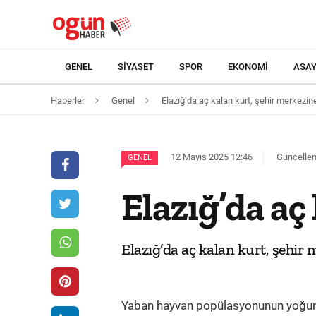
GENEL
SIYASET
SPOR
EKONOMI
ASAY
Haberler
Genel
Elazığ’da aç kalan kurt, şehir merkezine
12 Mayıs 2025 12:46
Güncellem
GENEL
Elazığ’da aç
Elazığ’da aç kalan kurt, şehir
Yaban hayvan popülasyonunun yoğunlu