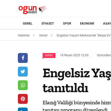
GENEL
SIYASET
SPOR
EKONOMI
ASAY
Haberler
Genel
Engelsiz Yaşam Merkezinde "Beyaz Ev" P
18 Nisan 2025 12:05
Güncellem
GENEL
Engelsiz Ya
tanıtıldı
Elazığ Valiliği bünyesinde hiz
tanıtım programı düzenlendi.