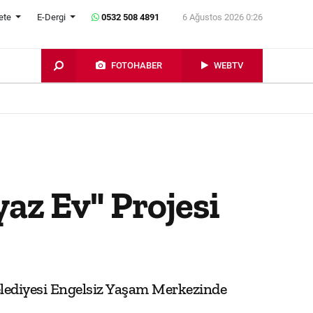
ete
E-Dergi
0532 508 4891
6 Ağustos 2026 0:26
FOTOHABER
WEBTV
az Ev" Projesi
Belediyesi Engelsiz Yaşam Merkezinde