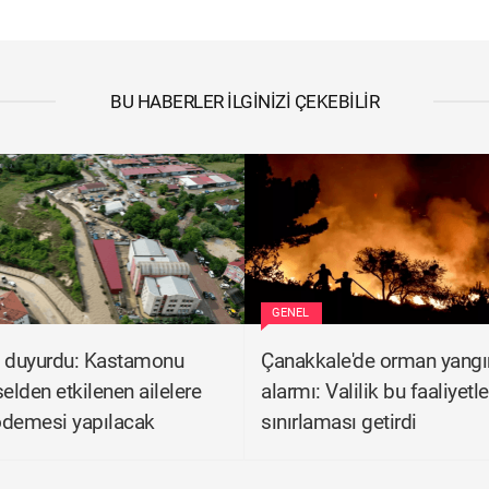
BU HABERLER İLGINIZI ÇEKEBILIR
GENEL
k duyurdu: Kastamonu
Çanakkale'de orman yangı
selden etkilenen ailelere
alarmı: Valilik bu faaliyetl
ödemesi yapılacak
sınırlaması getirdi