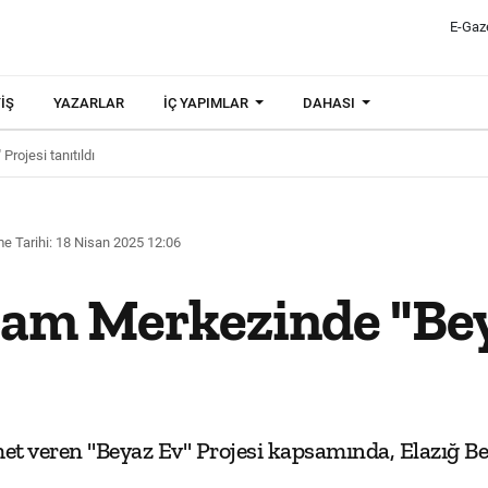
E-Gaz
IŞ
YAZARLAR
İÇ YAPIMLAR
DAHASI
rojesi tanıtıldı
e Tarihi: 18 Nisan 2025 12:06
şam Merkezinde "Bey
met veren "Beyaz Ev" Projesi kapsamında, Elazığ 