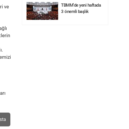
TBMM'de yeni haftada
ri ve
3 önemli başlık
ağlı
lerin
ı.
emizi
arı
sta