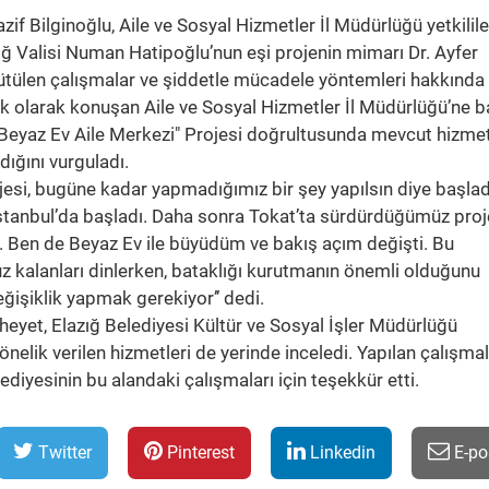
f Bilginoğlu, Aile ve Sosyal Hizmetler İl Müdürlüğü yetkilile
zığ Valisi Numan Hatipoğlu’nun eşi projenin mimarı Dr. Ayfer
ütülen çalışmalar ve şiddetle mücadele yöntemleri hakkında
ilk olarak konuşan Aile ve Sosyal Hizmetler İl Müdürlüğü’ne b
Beyaz Ev Aile Merkezi" Projesi doğrultusunda mevcut hizmet
ığını vurguladı.
jesi, bugüne kadar yapmadığımız bir şey yapılsın diye başlad
İstanbul’da başladı. Daha sonra Tokat’ta sürdürdüğümüz proj
z. Ben de Beyaz Ev ile büyüdüm ve bakış açım değişti. Bu
z kalanları dinlerken, bataklığı kurutmanın önemli olduğunu
ğişiklik yapmak gerekiyor’’ dedi.
heyet, Elazığ Belediyesi Kültür ve Sosyal İşler Müdürlüğü
nelik verilen hizmetleri de yerinde inceledi. Yapılan çalışmal
ediyesinin bu alandaki çalışmaları için teşekkür etti.
Twitter
Pinterest
Linkedin
E-po