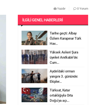
Yazdır
0 Yorum
İLGILI GENEL HABERLERI
Tarihe geçti: Albay
Özlem Karapınar Türk
Hav...
Yüksek Askeri Şura
üyeleri Anıtkabir'de:
Cum...
Aydın'daki orman
yangını 3. gününde:
Ekipler...
Türksat, Katar
ortaklığıyla Orta
Doğu'ya açı...