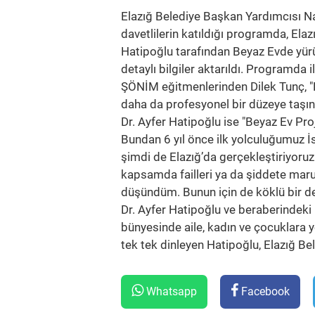
Elazığ Belediye Başkan Yardımcısı Nazi
davetlilerin katıldığı programda, Ela
Hatipoğlu tarafından Beyaz Evde yür
detaylı bilgiler aktarıldı. Programda 
ŞÖNİM eğitmenlerinden Dilek Tunç, "
daha da profesyonel bir düzeye taşınd
Dr. Ayfer Hatipoğlu ise "Beyaz Ev Pro
Bundan 6 yıl önce ilk yolculuğumuz 
şimdi de Elazığ’da gerçekleştiriyoru
kapsamda failleri ya da şiddete maru
düşündüm. Bunun için de köklü bir de
Dr. Ayfer Hatipoğlu ve beraberindeki 
bünyesinde aile, kadın ve çocuklara yö
tek tek dinleyen Hatipoğlu, Elazığ Bel
Whatsapp
Facebook