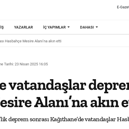
E-Gaze
IŞ
YAZARLAR
İÇ YAPIMLAR
DAHASI
sı Hasbahçe Mesire Alanı’na akın etti
e Tarihi: 23 Nisan 2025 16:05
e vatandaşlar depre
ire Alanı’na akın e
lik deprem sonrası Kağıthane’de vatandaşlar Hasb