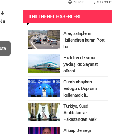
Yazdır
0 Yorum
mek
İLGILI GENEL HABERLERI
eta
Araç sahiplerini
ilgilendiren karar: Port
ba...
sta
Hızlı trende sona
yaklaşıldı: Seyahat
süresi...
Cumhurbaşkanı
Erdoğan: Depremi
kullanarak fı...
Türkiye, Suudi
Arabistan ve
Pakistan'dan Mek...
Ahbap Derneği