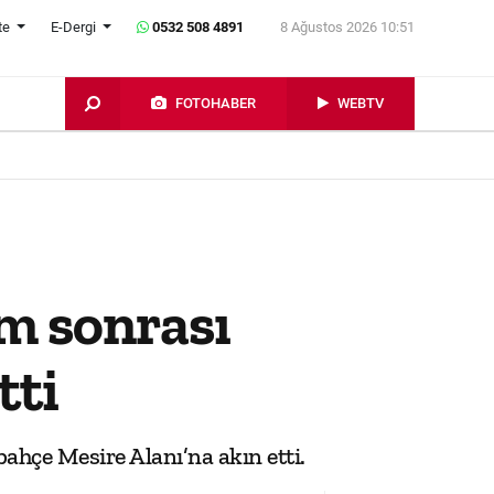
te
E-Dergi
0532 508 4891
8 Ağustos 2026 10:51
FOTOHABER
WEBTV
m sonrası
tti
ahçe Mesire Alanı’na akın etti.