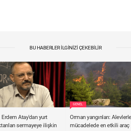
BU HABERLER İLGINIZI ÇEKEBILIR
GENEL
 Erdem Atay'dan yurt
Orman yangınları: Alevlerl
ktarılan sermayeye ilişkin
mücadelede en etkili araç