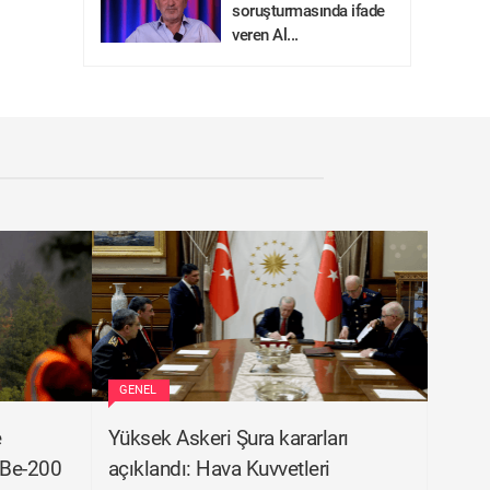
soruşturmasında ifade
veren Al...
GENEL
e
Yüksek Askeri Şura kararları
 Be-200
açıklandı: Hava Kuvvetleri