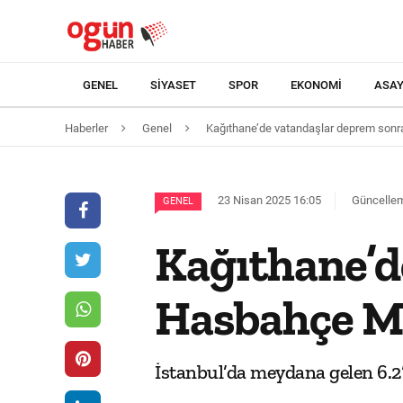
GENEL
SIYASET
SPOR
EKONOMI
ASAY
Haberler
Genel
Kağıthane’de vatandaşlar deprem sonra
23 Nisan 2025 16:05
Güncellem
GENEL
Kağıthane’d
Hasbahçe Mes
İstanbul’da meydana gelen 6.2’