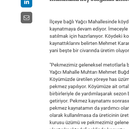
İlçeye bağlı Yağcı Mahallesinde köyd
kaynatmaya devam ediyor. İmeceyle y
satılmak için hazırlanıyor. Köydeki k
kaynattıklarını belirten Mehmet Kar
yani beşte bir civarında üretim oluyo
"Pekmezimiz geleneksel metotlarla bi
Yağcı Mahalle Muhtarı Mehmet Buğday
Köyümüzde üretilen yöreye has üzüm
pekmez yapılıyor. Köyümüze ait ortal
birbirleriyle de yardımlaşarak sezo
getiriyor. Pekmez kaynatamı sonrası
pekmez kaynatamın da yardımcı olan 
olarak kullanılmasa da üreticinin üret
kurusu üzümü ve pekmezimiz gelenekse