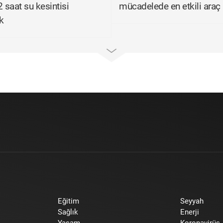
2 saat su kesintisi
mücadelede en etkili araç
k
Eğitim
Seyyah
Sağlık
Enerji