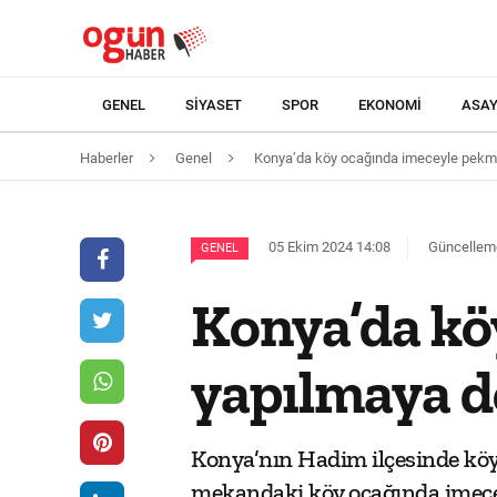
GENEL
SIYASET
SPOR
EKONOMI
ASAY
Haberler
Genel
Konya’da köy ocağında imeceyle pekme
05 Ekim 2024 14:08
Güncelleme
GENEL
Konya’da kö
yapılmaya d
Konya’nın Hadim ilçesinde köy 
mekandaki köy ocağında imece