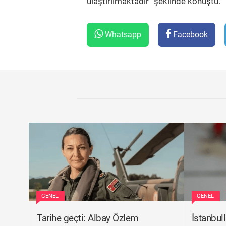
ulaştırılmaktadır” şeklinde konuştu.
Whatsapp
Facebook
GENEL
GENEL
Tarihe geçti: Albay Özlem
İstanbull