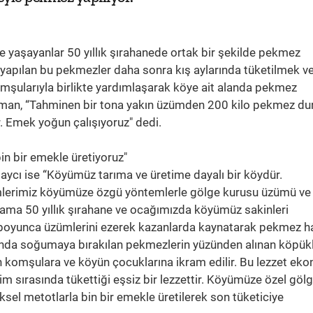
e yaşayanlar 50 yıllık şırahanede ortak bir şekilde pekmez
apılan bu pekmezler daha sonra kış aylarında tüketilmek v
omşularıyla birlikte yardımlaşarak köye ait alanda pekmez
aman, “Tahminen bir tona yakın üzümden 200 kilo pekmez dur
r. Emek yoğun çalışıyoruz" dedi.
n bir emekle üretiyoruz"
cı ise “Köyümüz tarıma ve üretime dayalı bir köydür.
lerimiz köyümüze özgü yöntemlerle gölge kurusu üzümü ve
ama 50 yıllık şırahane ve ocağımızda köyümüz sakinleri
n boyunca üzümlerini ezerek kazanlarda kaynatarak pekmez h
nda soğumaya bırakılan pekmezlerin yüzünden alınan köpük
komşulara ve köyün çocuklarına ikram edilir. Bu lezzet ek
im sırasında tükettiği eşsiz bir lezzettir. Köyümüze özel göl
l metotlarla bin bir emekle üretilerek son tüketiciye