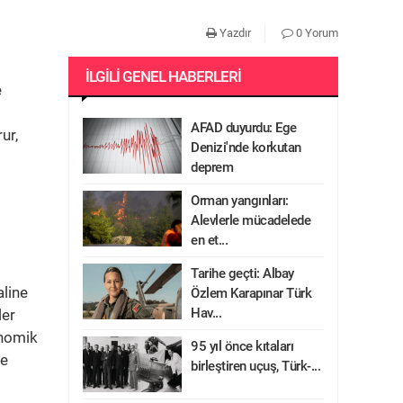
Yazdır
0 Yorum
İLGILI GENEL HABERLERI
e
AFAD duyurdu: Ege
ur,
Denizi'nde korkutan
deprem
Orman yangınları:
Alevlerle mücadelede
en et...
Tarihe geçti: Albay
aline
Özlem Karapınar Türk
Hav...
ler
onomik
95 yıl önce kıtaları
ge
birleştiren uçuş, Türk-...