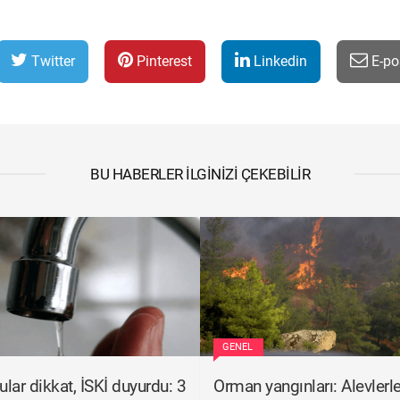
Twitter
Pinterest
Linkedin
E-po
BU HABERLER İLGINIZI ÇEKEBILIR
GENEL
ular dikkat, İSKİ duyurdu: 3
Orman yangınları: Alevlerl