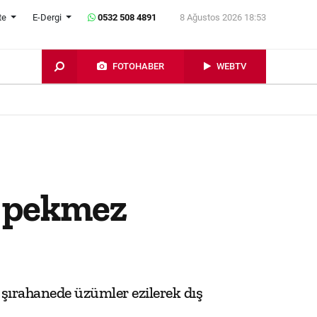
te
E-Dergi
0532 508 4891
8 Ağustos 2026 18:53
FOTOHABER
WEBTV
e pekmez
 şırahanede üzümler ezilerek dış