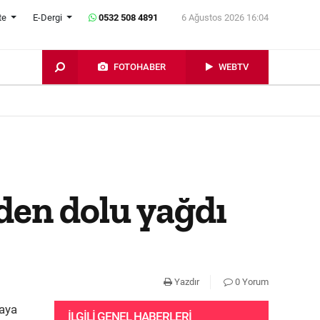
te
E-Dergi
0532 508 4891
6 Ağustos 2026 16:04
FOTOHABER
WEBTV
den dolu yağdı
Yazdır
0 Yorum
vaya
İLGILI GENEL HABERLERI