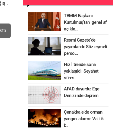
ışı,
TBMM Başkanı
Kurtulmuş'tan 'genel af'
açıkla...
sta
Resmi Gazete'de
yayımlandı: Sözleşmeli
perso...
Hızlı trende sona
yaklaşıldı: Seyahat
süresi...
AFAD duyurdu: Ege
Denizi'nde deprem
Çanakkale'de orman
yangını alarmı: Valilik
b...