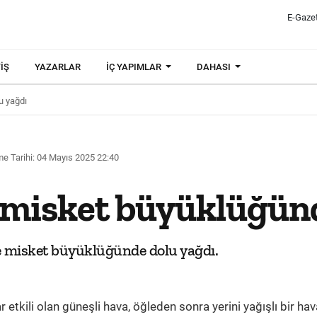
E-Gaze
IŞ
YAZARLAR
İÇ YAPIMLAR
DAHASI
u yağdı
e Tarihi: 04 Mayıs 2025 22:40
 misket büyüklüğün
e misket büyüklüğünde dolu yağdı.
 etkili olan güneşli hava, öğleden sonra yerini yağışlı bir ha