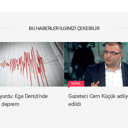
BU HABERLER İLGINIZI ÇEKEBILIR
GENEL
urdu: Ege Denizi'nde
Gazeteci Cem Küçük adliy
n deprem
edildi