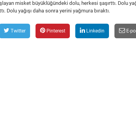
layan misket büyüklüğündeki dolu, herkesi şaşırttı. Dolu yağ
tı. Dolu yağışı daha sonra yerini yağmura bıraktı.
Twitter
Pinterest
Linkedin
E-po