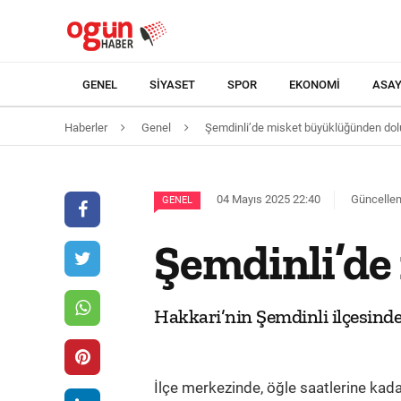
GENEL
SIYASET
SPOR
EKONOMI
ASAY
Haberler
Genel
Şemdinli’de misket büyüklüğünden dol
04 Mayıs 2025 22:40
Güncellem
GENEL
Şemdinli’de
Hakkari’nin Şemdinli ilçesind
İlçe merkezinde, öğle saatlerine kadar