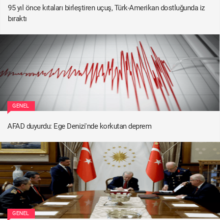
95 yıl önce kıtaları birleştiren uçuş, Türk-Amerikan dostluğunda iz
bıraktı
GENEL
AFAD duyurdu: Ege Denizi'nde korkutan deprem
GENEL