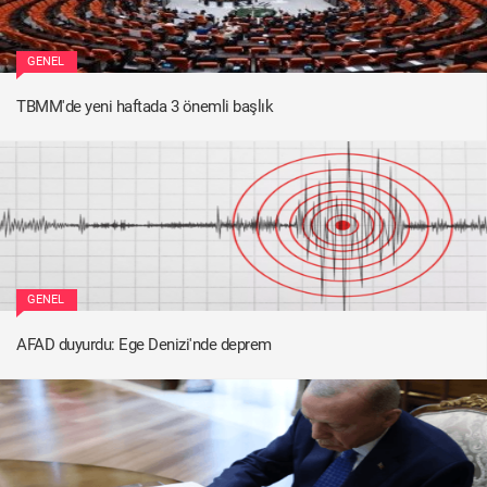
GENEL
TBMM'de yeni haftada 3 önemli başlık
GENEL
AFAD duyurdu: Ege Denizi'nde deprem