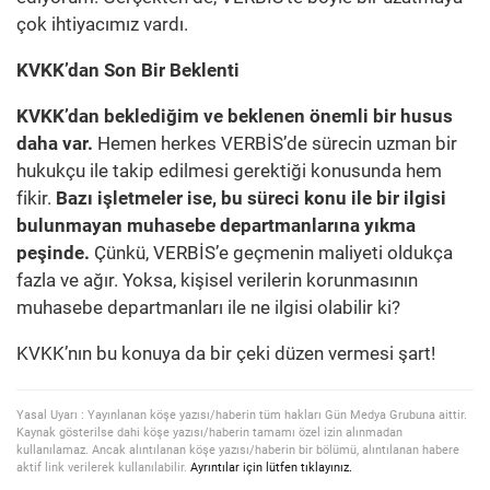
çok ihtiyacımız vardı.
KVKK’dan Son Bir Beklenti
KVKK’dan beklediğim ve beklenen önemli bir husus
daha var.
Hemen herkes VERBİS’de sürecin uzman bir
hukukçu ile takip edilmesi gerektiği konusunda hem
fikir.
Bazı işletmeler ise, bu süreci konu ile bir ilgisi
bulunmayan muhasebe departmanlarına yıkma
peşinde.
Çünkü, VERBİS’e geçmenin maliyeti oldukça
fazla ve ağır. Yoksa, kişisel verilerin korunmasının
muhasebe departmanları ile ne ilgisi olabilir ki?
KVKK’nın bu konuya da bir çeki düzen vermesi şart!
Yasal Uyarı : Yayınlanan köşe yazısı/haberin tüm hakları Gün Medya Grubuna aittir.
Kaynak gösterilse dahi köşe yazısı/haberin tamamı özel izin alınmadan
kullanılamaz. Ancak alıntılanan köşe yazısı/haberin bir bölümü, alıntılanan habere
aktif link verilerek kullanılabilir.
Ayrıntılar için lütfen tıklayınız.