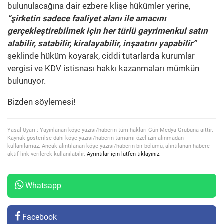
bulunulacağına dair ezbere klişe hükümler yerine,
“şirketin sadece faaliyet alanı ile amacını
gerçekleştirebilmek için her türlü gayrimenkul satın
alabilir, satabilir, kiralayabilir, inşaatını yapabilir”
şeklinde hüküm koyarak, ciddi tutarlarda kurumlar
vergisi ve KDV istisnası hakkı kazanmaları mümkün
bulunuyor.
Bizden söylemesi!
Yasal Uyarı : Yayınlanan köşe yazısı/haberin tüm hakları Gün Medya Grubuna aittir.
Kaynak gösterilse dahi köşe yazısı/haberin tamamı özel izin alınmadan
kullanılamaz. Ancak alıntılanan köşe yazısı/haberin bir bölümü, alıntılanan habere
aktif link verilerek kullanılabilir.
Ayrıntılar için lütfen tıklayınız.
Whatsapp
Facebook