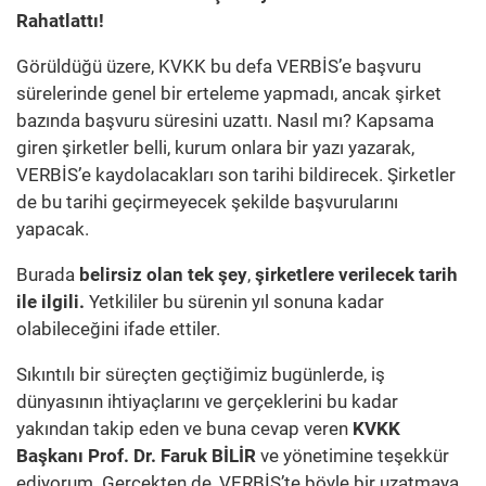
Rahatlattı!
Görüldüğü üzere, KVKK bu defa VERBİS’e başvuru
sürelerinde genel bir erteleme yapmadı, ancak şirket
bazında başvuru süresini uzattı. Nasıl mı? Kapsama
giren şirketler belli, kurum onlara bir yazı yazarak,
VERBİS’e kaydolacakları son tarihi bildirecek. Şirketler
de bu tarihi geçirmeyecek şekilde başvurularını
yapacak.
Burada
belirsiz olan tek şey
,
şirketlere verilecek tarih
ile ilgili.
Yetkililer bu sürenin yıl sonuna kadar
olabileceğini ifade ettiler.
Sıkıntılı bir süreçten geçtiğimiz bugünlerde, iş
dünyasının ihtiyaçlarını ve gerçeklerini bu kadar
yakından takip eden ve buna cevap veren
KVKK
Başkanı Prof. Dr. Faruk BİLİR
ve yönetimine teşekkür
ediyorum. Gerçekten de, VERBİS’te böyle bir uzatmaya