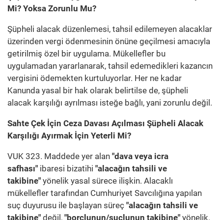
Mi? Yoksa Zorunlu Mu?
Şüpheli alacak düzenlemesi, tahsil edilemeyen alacaklar
üzerinden vergi ödenmesinin önüne geçilmesi amacıyla
getirilmiş özel bir uygulama. Mükellefler bu
uygulamadan yararlanarak, tahsil edemedikleri kazancın
vergisini ödemekten kurtuluyorlar. Her ne kadar
Kanunda yasal bir hak olarak belirtilse de, şüpheli
alacak karşılığı ayrılması isteğe bağlı, yani zorunlu değil.
Sahte Çek İçin Ceza Davası Açılması Şüpheli Alacak
Karşılığı Ayırmak İçin Yeterli Mi?
VUK 323. Maddede yer alan
"dava veya icra
safhası"
ibaresi bizatihi
"alacağın tahsili ve
takibine"
yönelik yasal sürece ilişkin. Alacaklı
mükellefler tarafından Cumhuriyet Savcılığına yapılan
suç duyurusu ile başlayan süreç
"alacağın tahsili ve
takibine"
değil,
"borçlunun/suçlunun takibine"
yönelik.