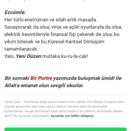
Ezcümle:
Her türlü enstrüman ve silah artık masada.
Savaştırarak da olsa, virüs ve açlık oyunlarıyla da olsa,
elektrik kesintileriyle finansal fişi çekerek de olsa, bu
yıkım bitecek ve bu Küresel Kentsel Dönüşüm
tamamlanacak.
Yani,
Yeni Düzen
mutlaka ku-ru-la-cak!
Bir sonraki
Bir Portre
yazımızda buluşmak ümidi ile
Allah'a emanet olun sevgili okurlar.
Yasal Uyarı : Yayınlanan köşe yazısı/haberin tüm hakları Gün Medya Grubuna aittir.
Kaynak gösterilse dahi köşe yazısı/haberin tamamı özel izin alınmadan
kullanılamaz. Ancak alıntılanan köşe yazısı/haberin bir bölümü, alıntılanan habere
aktif link verilerek kullanılabilir.
Ayrıntılar için lütfen tıklayınız.