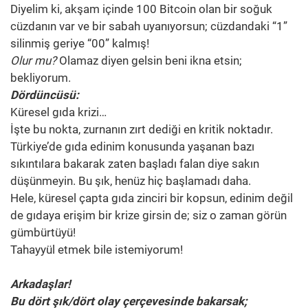
Diyelim ki, akşam içinde 100 Bitcoin olan bir soğuk
cüzdanın var ve bir sabah uyanıyorsun; cüzdandaki “1”
silinmiş geriye “00” kalmış!
Olur mu?
Olamaz diyen gelsin beni ikna etsin;
bekliyorum.
Dördüncüsü:
Küresel gıda krizi…
İşte bu nokta, zurnanın zırt dediği en kritik noktadır.
Türkiye’de gıda edinim konusunda yaşanan bazı
sıkıntılara bakarak zaten başladı falan diye sakın
düşünmeyin. Bu şık, henüz hiç başlamadı daha.
Hele, küresel çapta gıda zinciri bir kopsun, edinim değil
de gıdaya erişim bir krize girsin de; siz o zaman görün
gümbürtüyü!
Tahayyül etmek bile istemiyorum!
Arkadaşlar!
Bu dört şık/dört olay çerçevesinde bakarsak;