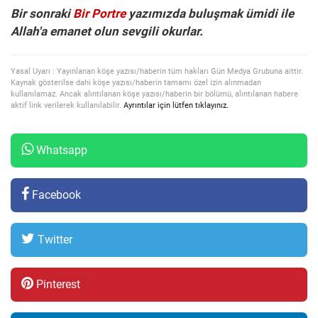
Bir sonraki
Bir Portre
yazımızda buluşmak ümidi ile
Allah'a emanet olun sevgili okurlar.
Yasal Uyarı : Yayınlanan köşe yazısı/haberin tüm hakları Gün Medya Grubuna aittir.
Kaynak gösterilse dahi köşe yazısı/haberin tamamı özel izin alınmadan
kullanılamaz. Ancak alıntılanan köşe yazısı/haberin bir bölümü, alıntılanan habere
aktif link verilerek kullanılabilir.
Ayrıntılar için lütfen tıklayınız.
Whatsapp
Facebook
Twitter
Pinterest