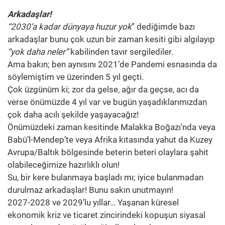
Arkadaşlar!
“2030’a kadar dünyaya huzur yok
” dediğimde bazı
arkadaşlar bunu çok uzun bir zaman kesiti gibi algılayıp
“yok daha neler”
kabilinden tavır sergilediler.
Ama bakın; ben aynısını 2021’de Pandemi esnasında da
söylemiştim ve üzerinden 5 yıl geçti.
Çok üzgünüm ki; zor da gelse, ağır da geçse, acı da
verse önümüzde 4 yıl var ve bugün yaşadıklarımızdan
çok daha acılı şekilde yaşayacağız!
Önümüzdeki zaman kesitinde Malakka Boğazı’nda veya
Babü’l-Mendep’te veya Afrika kıtasında yahut da Kuzey
Avrupa/Baltık bölgesinde beterin beteri olaylara şahit
olabileceğimize hazırlıklı olun!
Su, bir kere bulanmaya başladı mı; iyice bulanmadan
durulmaz arkadaşlar! Bunu sakın unutmayın!
2027-2028 ve 2029’lu yıllar… Yaşanan küresel
ekonomik kriz ve ticaret zincirindeki kopuşun siyasal