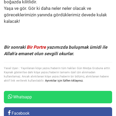
boğazda kilitlidir.
Yaşa ve gör. Gör ki daha neler neler olacak ve
göreceklerimizin yanında gördüklerimiz devede kulak
kalacak!
Bir sonraki
Bir Portre
yazımızda buluşmak ümidi ile
Allah'a emanet olun sevgili okurlar.
Yasal Uyarı : Yayınlanan köşe yazısı/haberin tüm hakları Gün Medya Grubuna aittir.
Kaynak gösterilse dahi köşe yazısı/haberin tamamı özel izin alınmadan
kullanılamaz. Ancak alıntılanan köşe yazısı/haberin bir bölümü, alıntılanan habere
aktif link verilerek kullanılabilir.
Ayrıntılar için lütfen tıklayınız.
Whatsapp
Facebook