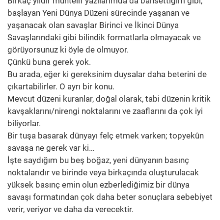
Birkaç yıldır muhtelif yazılarımda da bahsettiğim gibi,
başlayan Yeni Dünya Düzeni sürecinde yaşanan ve
yaşanacak olan savaşlar Birinci ve İkinci Dünya
Savaşlarındaki gibi bilindik formatlarla olmayacak ve
görüyorsunuz ki öyle de olmuyor.
Çünkü buna gerek yok.
Bu arada, eğer ki gereksinim duysalar daha beterini de
çıkartabilirler. O ayrı bir konu.
Mevcut düzeni kuranlar, doğal olarak, tabi düzenin kritik
kavşaklarını/nirengi noktalarını ve zaaflarını da çok iyi
biliyorlar.
Bir tuşa basarak dünyayı felç etmek varken; topyekûn
savaşa ne gerek var ki…
İşte saydığım bu beş boğaz, yeni dünyanın basınç
noktalarıdır ve birinde veya birkaçında oluşturulacak
yüksek basınç emin olun ezberlediğimiz bir dünya
savaşı formatından çok daha beter sonuçlara sebebiyet
verir, veriyor ve daha da verecektir.