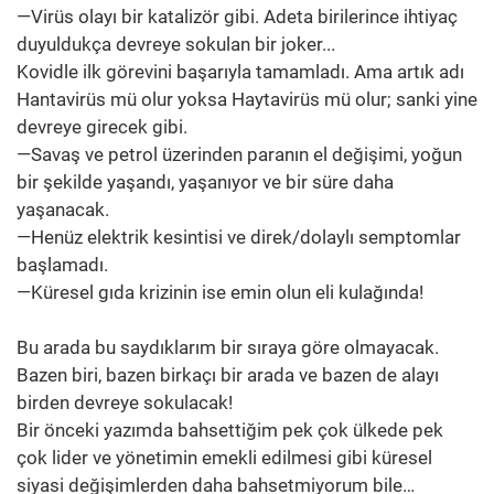
—Virüs olayı bir katalizör gibi. Adeta birilerince ihtiyaç
duyuldukça devreye sokulan bir joker...
Kovidle ilk görevini başarıyla tamamladı. Ama artık adı
Hantavirüs mü olur yoksa Haytavirüs mü olur; sanki yine
devreye girecek gibi.
—Savaş ve petrol üzerinden paranın el değişimi, yoğun
bir şekilde yaşandı, yaşanıyor ve bir süre daha
yaşanacak.
—Henüz elektrik kesintisi ve direk/dolaylı semptomlar
başlamadı.
—Küresel gıda krizinin ise emin olun eli kulağında!
Bu arada bu saydıklarım bir sıraya göre olmayacak.
Bazen biri, bazen birkaçı bir arada ve bazen de alayı
birden devreye sokulacak!
Bir önceki yazımda bahsettiğim pek çok ülkede pek
çok lider ve yönetimin emekli edilmesi gibi küresel
siyasi değişimlerden daha bahsetmiyorum bile…