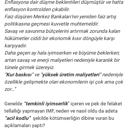
Enflasyona dair düşme beklentileri düşmüştür ve hatta
enflasyon kontrolden çıkabilir.
Faiz düşüren Merkez Bankaları’nın yeniden faiz artış
politikasına geçmesi kuvvetle muhtemeldir.
Savaş ve savunma bütçelerini artırmak zorunda kalan
hükümetler ciddi bir ekonomik kısır döngüyle karşı
karşıyadır.
Daha geçen ay hala iyimserken ve büyüme beklerken;
artan savaş ve enerji maliyetleri nedeniyle karanlık bir
tünele girmek üzereyiz.
“
Kur baskısı
” ve “
yüksek üretim maliyetleri
” nedeniyle
özellikle gelişmekte olan ekonomilerin işi çok ama çok
zor…”
Genelde
“temkinli iyimserlik
” içeren ve pek de felaket
tellallığı yapmayan IMF, neden ve nasıl oldu da adeta
“acil kodlu”
şekilde kötümserliğin dibine vuran bu
açıklamaları yaptı?