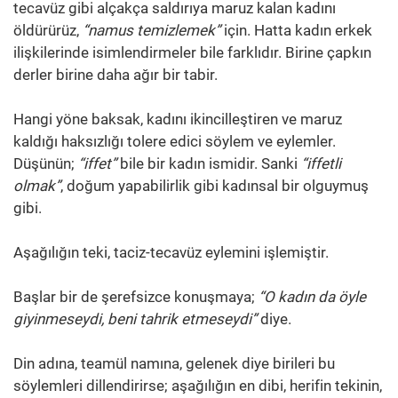
tecavüz gibi alçakça saldırıya maruz kalan kadını
öldürürüz,
“namus temizlemek”
için. Hatta kadın erkek
ilişkilerinde isimlendirmeler bile farklıdır. Birine çapkın
derler birine daha ağır bir tabir.
Hangi yöne baksak, kadını ikincilleştiren ve maruz
kaldığı haksızlığı tolere edici söylem ve eylemler.
Düşünün;
“iffet”
bile bir kadın ismidir. Sanki
“iffetli
olmak”
, doğum yapabilirlik gibi kadınsal bir olguymuş
gibi.
Aşağılığın teki, taciz-tecavüz eylemini işlemiştir.
Başlar bir de şerefsizce konuşmaya;
“O kadın da öyle
giyinmeseydi, beni tahrik etmeseydi”
diye.
Din adına, teamül namına, gelenek diye birileri bu
söylemleri dillendirirse; aşağılığın en dibi, herifin tekinin,