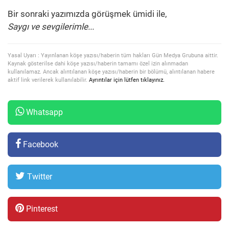
Bir sonraki yazımızda görüşmek ümidi ile,
Saygı ve sevgilerimle...
Yasal Uyarı : Yayınlanan köşe yazısı/haberin tüm hakları Gün Medya Grubuna aittir.
Kaynak gösterilse dahi köşe yazısı/haberin tamamı özel izin alınmadan
kullanılamaz. Ancak alıntılanan köşe yazısı/haberin bir bölümü, alıntılanan habere
aktif link verilerek kullanılabilir.
Ayrıntılar için lütfen tıklayınız.
Whatsapp
Facebook
Twitter
Pinterest