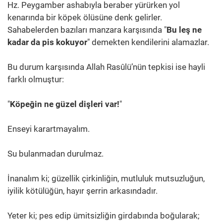
Hz. Peygamber ashabıyla beraber yürürken yol
kenarında bir köpek ölüsüne denk gelirler.
Sahabelerden bazıları manzara karşısında "
Bu leş ne
kadar da pis kokuyor
" demekten kendilerini alamazlar.
Bu durum karşısında Allah Rasûlü’nün tepkisi ise hayli
farklı olmuştur:
"
Köpeğin ne güzel dişleri var!
"
Enseyi karartmayalım.
Su bulanmadan durulmaz.
İnanalım ki; güzellik çirkinliğin, mutluluk mutsuzluğun,
iyilik kötülüğün, hayır şerrin arkasındadır.
Yeter ki; pes edip ümitsizliğin girdabında boğularak;