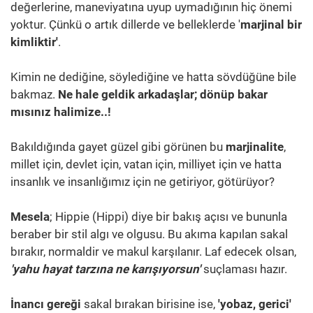
değerlerine, maneviyatına uyup uymadığının hiç önemi
yoktur. Çünkü o artık dillerde ve belleklerde '
marjinal bir
kimliktir'
.
Kimin ne dediğine, söylediğine ve hatta sövdüğüne bile
bakmaz.
Ne hale geldik arkadaşlar; dönüp bakar
mısınız halimize..!
Bakıldığında gayet güzel gibi görünen bu
marjinalite
,
millet için, devlet için, vatan için, milliyet için ve hatta
insanlık ve insanlığımız için ne getiriyor, götürüyor?
Mesela
; Hippie (Hippi) diye bir bakış açısı ve bununla
beraber bir stil algı ve olgusu. Bu akıma kapılan sakal
bırakır, normaldir ve makul karşılanır. Laf edecek olsan,
'yahu hayat tarzına ne karışıyorsun'
suçlaması hazır.
İnancı gereği
sakal bırakan birisine ise,
'yobaz, gerici'