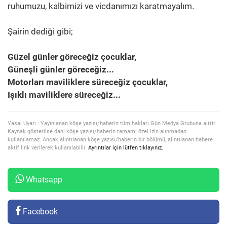
ruhumuzu, kalbimizi ve vicdanımızı karatmayalım.
Şairin dediği gibi;
Güzel günler göreceğiz çocuklar,
Güneşli günler göreceğiz...
Motorları maviliklere süreceğiz çocuklar,
Işıklı maviliklere süreceğiz...
Yasal Uyarı : Yayınlanan köşe yazısı/haberin tüm hakları Gün Medya Grubuna aittir.
Kaynak gösterilse dahi köşe yazısı/haberin tamamı özel izin alınmadan
kullanılamaz. Ancak alıntılanan köşe yazısı/haberin bir bölümü, alıntılanan habere
aktif link verilerek kullanılabilir.
Ayrıntılar için lütfen tıklayınız.
Whatsapp
Facebook