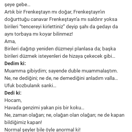
şeye gebe…
Artık bir Frenkeştayn mı doğar, Frenkeştayn’ın
doğurttuğu canavar Frenkeştayn’a mı saldırır yoksa
birileri “tencereyi kirlettiniz” deyip şahı da gedayı da
aynı torbaya mı koyar bilinmez!
Ama,
Birileri dağıtıp yeniden düzmeyi planlasa da; başka
birileri düzmek isteyenleri de hizaya çekecek gibi…
Dedim ki:
Muamma gibiydim; sayende duble muammalaştım.
Ne, ne dediğini; ne de, ne demediğini anladım valla…
Ufuk bozbulanık sanki…
Dedi ki:
Hocam,
Havada genzimi yakan pis bir koku…
Ne, zaman olağan; ne, olağan olan olağan; ne de kapan
bildiğimiz kapan!
Normal şeyler bile öyle anormal ki!