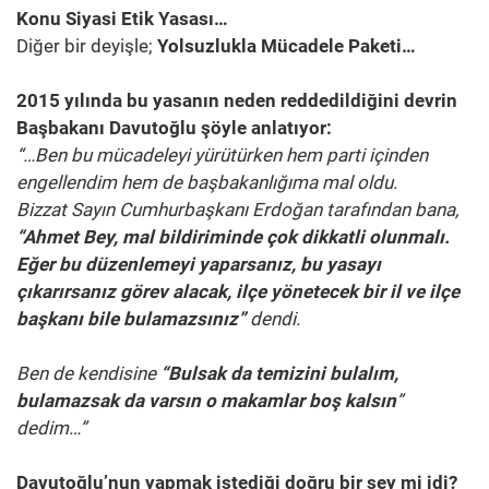
Konu Siyasi Etik Yasası…
Diğer bir deyişle;
Yolsuzlukla Mücadele Paketi…
2015 yılında bu yasanın neden reddedildiğini devrin
Başbakanı Davutoğlu şöyle anlatıyor:
“…Ben bu mücadeleyi yürütürken hem parti içinden
engellendim hem de başbakanlığıma mal oldu.
Bizzat Sayın Cumhurbaşkanı Erdoğan tarafından bana,
“Ahmet Bey, mal bildiriminde çok dikkatli olunmalı.
Eğer bu düzenlemeyi yaparsanız, bu yasayı
çıkarırsanız görev alacak, ilçe yönetecek bir il ve ilçe
başkanı bile bulamazsınız”
dendi.
Ben de kendisine
“Bulsak da temizini bulalım,
bulamazsak da varsın o makamlar boş kalsın
”
dedim…”
Davutoğlu’nun yapmak istediği doğru bir şey mi idi?