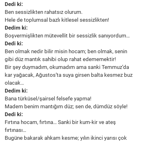
Dedi ki:
Ben sessizlikten rahatsız olurum.
Hele de toplumsal bazlı kitlesel sessizlikten!
Dedim ki:
Boşvermişlikten mütevellit bir sessizlik sanıyordum…
Dedi ki:
Ben olmak nedir bilir misin hocam; ben olmak, senin
gibi düz mantık sahibi olup rahat edememektir!
Bir şey duymadım, okumadım ama sanki Temmuz’da
kar yağacak, Ağustos’ta suya girsen balta kesmez buz
olacak…
Dedim ki:
Bana türküsel/şairsel felsefe yapma!
Madem benim mantığım düz; sen de, dümdüz söyle!
Dedi ki:
Fırtına hocam, fırtına… Sanki bir kum-kir ve ateş
fırtınası…
Bugüne bakarak ahkam kesme; yılın ikinci yarısı çok