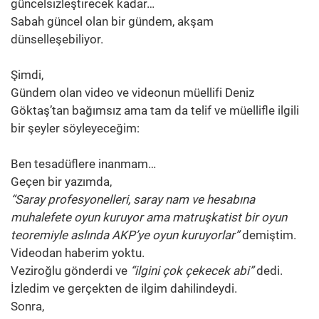
güncelsizleştirecek kadar…
Sabah güncel olan bir gündem, akşam
dünselleşebiliyor.
Şimdi,
Gündem olan video ve videonun müellifi Deniz
Göktaş’tan bağımsız ama tam da telif ve müellifle ilgili
bir şeyler söyleyeceğim:
Ben tesadüflere inanmam…
Geçen bir yazımda,
“Saray profesyonelleri, saray nam ve hesabına
muhalefete oyun kuruyor ama matruşkatist bir oyun
teoremiyle aslında AKP’ye oyun kuruyorlar”
demiştim.
Videodan haberim yoktu.
Veziroğlu gönderdi ve
“ilgini çok çekecek abi”
dedi.
İzledim ve gerçekten de ilgim dahilindeydi.
Sonra,