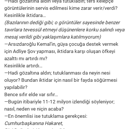
—Hadi gözaltına aldın veya tutukladın; ters kelepçe
görüntülerinin servis edilmesi kime zarar verir/verdi?
Kesinlikle iktidara…
(Bazılarının dediği gibi; o görüntüler sayesinde benzer
tavırlara tevessül etmeyi düşünenlere korku salındı veya
mesaj verildi gibi yaklaşımlara katılmıyorum)
—Arsızdaroğlu Kemal’in, güya çocuğa destek vermek
için Adliye Şov yapması, iktidara karşı oluşan öfkeyi
azalttı mı artırdı mı?
Kesinlikle artırdı…
—Hadi gözaltına aldın; tutuklanması da neyin nesi
oluyor? Bundan iktidar için nasıl bir fayda söğürmesi
yapılabilir?
Bence sıfır elde var sıfır…
—Bugün itibariyle 11-12 milyon izlendiği söyleniyor;
nasıl, neden ve niçin acaba?
—En önemlisi ise tutuklama gerekçesi:
Cumhurbaşkanına Hakaret,