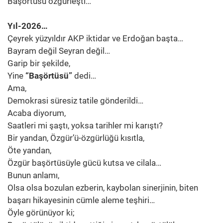
Başörtüsü özgürleşti…
Yıl-2026…
Çeyrek yüzyıldır AKP iktidar ve Erdoğan başta…
Bayram değil Seyran değil…
Garip bir şekilde,
Yine
“Başörtüsü”
dedi…
Ama,
Demokrasi süresiz tatile gönderildi…
Acaba diyorum,
Saatleri mi şaştı, yoksa tarihler mi karıştı?
Bir yandan, Özgür’ü-özgürlüğü kısıtla,
Öte yandan,
Özgür başörtüsüyle gücü kutsa ve cilala…
Bunun anlamı,
Olsa olsa bozulan ezberin, kaybolan sinerjinin, biten
başarı hikayesinin cümle aleme teşhiri…
Öyle görünüyor ki;