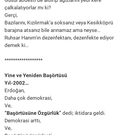
Gusül abdesti de aldırıp ağızlarını yedi kere
çalkalatıyorlar mı ki?
Gerçi,
Bazılarını, Kızılırmak’a soksanız veya Kesikköprü
barajına atsanız bile arınamaz ama neyse…
Ruhsar Hanım’ın dezenfektanı, dezenfekte ediyor
demek ki…
******************
Yine ve Yeniden Başörtüsü
Yıl-2002…
Erdoğan,
Daha çok demokrasi,
Ve,
“Başörtüsüne Özgürlük”
dedi; iktidara geldi.
Demokrasi arttı,
Ve,