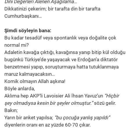
Dini Değerleri Alenen Aşağılama…
Dikkatinizi çekerim; bir tarafta din bir tarafta
Cumhurbaşkanı…
Şimdi söyleyin bana:
Bu kadar tesadüf veya spontanlık veya doğalite çok
normal mi?
Adaletin kavağa çıktığı, kavağınsa yanıp bitip kül olduğu
bugünkü Türkiye’de yaşayacak ve Erdoğan’a diktatör
benzetmesi yapıp, soruşturmaya hatta tutuklanmaya
maruz kalmayacaksın…
Komik olmayın Allah aşkına!
Böyle anlarda,
Aklıma hep AKP’li Lavoisier Ali İhsan Yavuz’un
“Hiçbir
şey olmadıysa kesin bir şeyler olmuştur.”
sözü gelir.
Bakın;
Yarın bir anket yapılsa;
“bu çocuğa yanlış yapıldı”
diyenlerin oranı en az yüzde 60-70 çıkar.