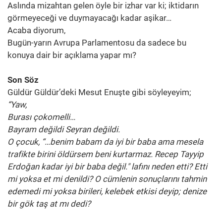
Aslında mizahtan gelen öyle bir izhar var ki; iktidarın
görmeyeceği ve duymayacağı kadar aşikar…
Acaba diyorum,
Bugün-yarın Avrupa Parlamentosu da sadece bu
konuya dair bir açıklama yapar mı?
Son Söz
Güldür Güldür’deki Mesut Enuşte gibi söyleyeyim;
“Yaw,
Burası çokomelli…
Bayram değildi Seyran değildi.
O çocuk, “…benim babam da iyi bir baba ama mesela
trafikte birini öldürsem beni kurtarmaz. Recep Tayyip
Erdoğan kadar iyi bir baba değil." lafını neden etti? Etti
mi yoksa et mi denildi? O cümlenin sonuçlarını tahmin
edemedi mi yoksa birileri, kelebek etkisi deyip; denize
bir gök taş at mı dedi?