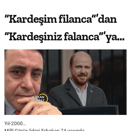
“Kardeşim filanca”’dan
“Kardeşiniz falanca”’ya…
Yıl-2000…
Millî Görüş lideri Erbakan 74 yaşında…