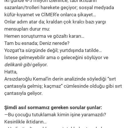
İki günde 4-5 milyon izlenince; tabi iktidarın
sazanları/trolleri harekete geçiyor; sosyal medyada
küfür-kıyamet ve CİMER’e onlarca şikayet…
Onlar adım atar da; kraldan çok kralcı bazı yargı
mensupları durur mu:
Hemen soruşturma ve gözaltı kararı…
Tam bu esnada; Deniz nerede?
Yozgat’ta sürgünde değil; yurtdışında tatilde…
İstese gelmeyebilir ama o geleceğini söylüyor ve
delikanlı gibi
geliyor.
Hatta,
Arsızdaroğlu Kemal’in derin analizinde söylediği “sırt
çantasıyla gelmiş; kaçmaz” cümlesinde olduğu gibi sırt
çantasıyla geliyor.
Şimdi asıl sormamız gereken sorular şunlar:
—Bu çocuğu tutuklamak kimin işine yaramazdı?
Kesinlikle iktidarın…