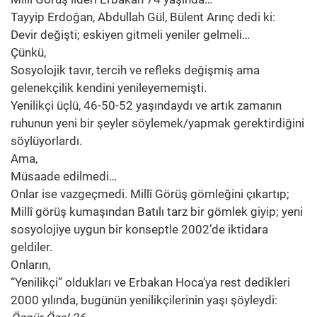
Tayyip Erdoğan, Abdullah Gül, Bülent Arınç dedi ki:
Devir değişti; eskiyen gitmeli yeniler gelmeli…
Çünkü,
Sosyolojik tavır, tercih ve refleks değişmiş ama
gelenekçilik kendini yenileyememişti.
Yenilikçi üçlü, 46-50-52 yaşındaydı ve artık zamanın
ruhunun yeni bir şeyler söylemek/yapmak gerektirdiğini
söylüyorlardı.
Ama,
Müsaade edilmedi…
Onlar ise vazgeçmedi. Millî Görüş gömleğini çıkartıp;
Millî görüş kumaşından Batılı tarz bir gömlek giyip; yeni
sosyolojiye uygun bir konseptle 2002’de iktidara
geldiler.
Onların,
“Yenilikçi” oldukları ve Erbakan Hoca’ya rest dedikleri
2000 yılında, bugünün yenilikçilerinin yaşı şöyleydi: