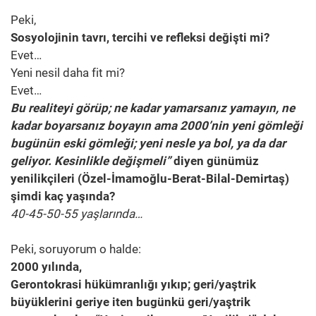
Peki,
Sosyolojinin tavrı, tercihi ve refleksi değişti mi?
Evet…
Yeni nesil daha fit mi?
Evet…
Bu realiteyi görüp; ne kadar yamarsanız yamayın, ne
kadar boyarsanız boyayın ama 2000’nin yeni gömleği
bugünün eski gömleği; yeni nesle ya bol, ya da dar
geliyor. Kesinlikle değişmeli”
diyen günümüz
yenilikçileri (Özel-İmamoğlu-Berat-Bilal-Demirtaş)
şimdi kaç yaşında?
40-45-50-55 yaşlarında…
Peki, soruyorum o halde:
2000 yılında,
Gerontokrasi hükümranlığı yıkıp; geri/yaştrik
büyüklerini geriye iten bugünkü geri/yaştrik