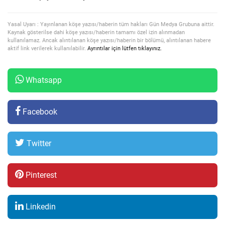
Yasal Uyarı : Yayınlanan köşe yazısı/haberin tüm hakları Gün Medya Grubuna aittir.
Kaynak gösterilse dahi köşe yazısı/haberin tamamı özel izin alınmadan
kullanılamaz. Ancak alıntılanan köşe yazısı/haberin bir bölümü, alıntılanan habere
aktif link verilerek kullanılabilir.
Ayrıntılar için lütfen tıklayınız.
Whatsapp
Facebook
Twitter
Pinterest
Linkedin