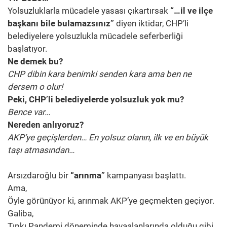
Yolsuzluklarla mücadele yasası çıkartırsak
“…il ve ilçe
başkanı bile bulamazsınız”
diyen iktidar, CHP’li
belediyelere yolsuzlukla mücadele seferberliği
başlatıyor.
Ne demek bu?
CHP dibin kara benimki senden kara ama ben ne
dersem o olur!
Peki, CHP’li belediyelerde yolsuzluk yok mu?
Bence var…
Nereden anlıyoruz?
AKP’ye geçişlerden… En yolsuz olanın, ilk ve en büyük
taşı atmasından…
Arsızdaroğlu bir
“arınma”
kampanyası başlattı.
Ama,
Öyle görünüyor ki, arınmak AKP’ye geçmekten geçiyor.
Galiba,
Tıpkı Pandemi döneminde havaalanlarında olduğu gibi,