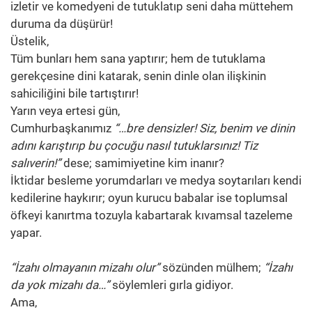
izletir ve komedyeni de tutuklatıp seni daha müttehem
duruma da düşürür!
Üstelik,
Tüm bunları hem sana yaptırır; hem de tutuklama
gerekçesine dini katarak, senin dinle olan ilişkinin
sahiciliğini bile tartıştırır!
Yarın veya ertesi gün,
Cumhurbaşkanımız
“…bre densizler! Siz, benim ve dinin
adını karıştırıp bu çocuğu nasıl tutuklarsınız! Tiz
salıverin!”
dese; samimiyetine kim inanır?
İktidar besleme yorumdarları ve medya soytarıları kendi
kedilerine haykırır; oyun kurucu babalar ise toplumsal
öfkeyi kanırtma tozuyla kabartarak kıvamsal tazeleme
yapar.
“İzahı olmayanın mizahı olur”
sözünden mülhem;
“İzahı
da yok mizahı da…”
söylemleri gırla gidiyor.
Ama,