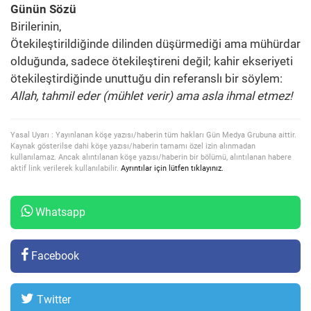
Günün Sözü
Birilerinin,
Ötekileştirildiğinde dilinden düşürmediği ama mühürdar
olduğunda, sadece ötekileştireni değil; kahir ekseriyeti
ötekileştirdiğinde unuttuğu din referanslı bir söylem:
Allah, tahmil eder (mühlet verir) ama asla ihmal etmez!
Yasal Uyarı : Yayınlanan köşe yazısı/haberin tüm hakları Gün Medya Grubuna aittir.
Kaynak gösterilse dahi köşe yazısı/haberin tamamı özel izin alınmadan
kullanılamaz. Ancak alıntılanan köşe yazısı/haberin bir bölümü, alıntılanan habere
aktif link verilerek kullanılabilir.
Ayrıntılar için lütfen tıklayınız.
Whatsapp
Facebook
Twitter