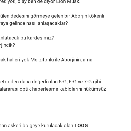
rek yok, olay ben de diyor Elon Musk.
len dedesini görmeye gelen bir Aborjin kökenli
raya gelince nasıl anlaşacaklar?
 anlatacak bu kardeşimiz?
jincik?
ak halleri yok Merzifonlu ile Aborjinin, ama
petrolden daha değerli olan 5-G, 6-G ve 7-G gibi
ıtalararası optik haberleşme kablolarını hükümsüz
nan askeri bölgeye kurulacak olan
TOGG