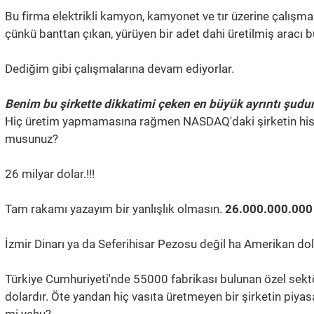
Bu firma elektrikli kamyon, kamyonet ve tır üzerine çalış
çünkü banttan çıkan, yürüyen bir adet dahi üretilmiş aracı 
Dediğim gibi çalışmalarına devam ediyorlar.
Benim bu şirkette dikkatimi çeken en büyük ayrıntı şudur
Hiç üretim yapmamasına rağmen NASDAQ'daki şirketin hissel
musunuz?
26 milyar dolar.!!!
Tam rakamı yazayım bir yanlışlık olmasın.
26.000.000.000 
İzmir Dinarı ya da Seferihisar Pezosu değil ha Amerikan dol
Türkiye Cumhuriyeti'nde 55000 fabrikası bulunan özel sektö
dolardır. Öte yandan hiç vasıta üretmeyen bir şirketin piya
mi yahu?