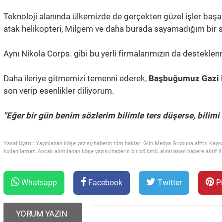
Teknoloji alanında ülkemizde de gerçekten güzel işler başarı
atak helikopteri, Milgem ve daha burada sayamadığım bir sü
Aynı Nikola Corps. gibi bu yerli firmalarımızın da desteklen
Daha ileriye gitmemizi temenni ederek,
Başbuğumuz Gazi 
son verip esenlikler diliyorum.
''Eğer bir gün benim sözlerim bilimle ters düşerse, bilimi 
Yasal Uyarı : Yayınlanan köşe yazısı/haberin tüm hakları Gün Medya Grubuna aittir. Kayn
kullanılamaz. Ancak alıntılanan köşe yazısı/haberin bir bölümü, alıntılanan habere aktif lin
Whatsapp
Facebook
Twitter
Pi
YORUM YAZIN