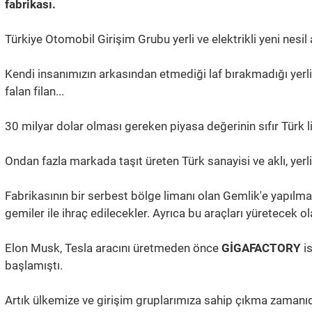
fabrikası.
Türkiye Otomobil Girişim Grubu yerli ve elektrikli yeni nesil a
Kendi insanımızın arkasından etmediği laf bırakmadığı yer
falan filan...
30 milyar dolar olması gereken piyasa değerinin sıfır Türk li
Ondan fazla markada taşıt üreten Türk sanayisi ve aklı, yer
Fabrikasının bir serbest bölge limanı olan Gemlik'e yapılmas
gemiler ile ihraç edilecekler. Ayrıca bu araçları yüretecek ol
Elon Musk, Tesla aracını üretmeden önce
GİGAFACTORY
is
başlamıştı.
Artık ülkemize ve girişim gruplarımıza sahip çıkma zamanıd