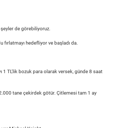
eyler de görebiliyoruz.
u fırlatmayı hedefliyor ve başladı da.
ı 1 TL'lik bozuk para olarak versek, günde 8 saat
2.000 tane çekirdek götür. Çitlemesi tam 1 ay