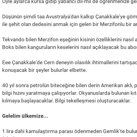
Öyle aylarca kursa gidip yabancı dil-mil de öğrenmenize ge
Düşünün şimdi taa Avustralya'dan kalkıp Çanakkale'ye gömü
ile şehit olan dedesini anmak için gelen bir Merzifonlu bir a
Tekvando bilen Merzifon eşeğinin kisinin özelliklerini nasıl
Boks bilen kanguruların keselerini nasıl açıklayacak bu abor
Eee Çanakkale'de Cern deneyin olasılık ihtimallerini tartışac
konuşacak bir şeyler bulurlar elbette.
40 yıl sonra petrolün biteceğine bilen derin Amerikan aklı, 
bilgi hızını yaratmaya çalışıyorlar. Okyanuslarda bulunan k
kılmaya başlayacaklar. Bilgi tekelleşmesi oluşturacaklar.
Gelelim ülkemize...
1 lira dahi kamulaştırma parası ödenmeden Gemlik'te bulu