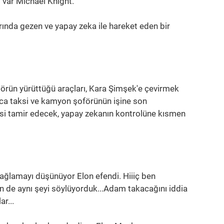
m var Michael Knight.
rında gezen ve yapay zeka ile hareket eden bir
ektörün yürüttüğü araçları, Kara Şimşek'e çevirmek
larca taksi ve kamyon şoförünün işine son
isi tamir edecek, yapay zekanın kontrolüne kısmen
ağlamayı düşünüyor Elon efendi. Hiiiç ben
n de aynı şeyi söylüyorduk...Adam takacağını iddia
r...