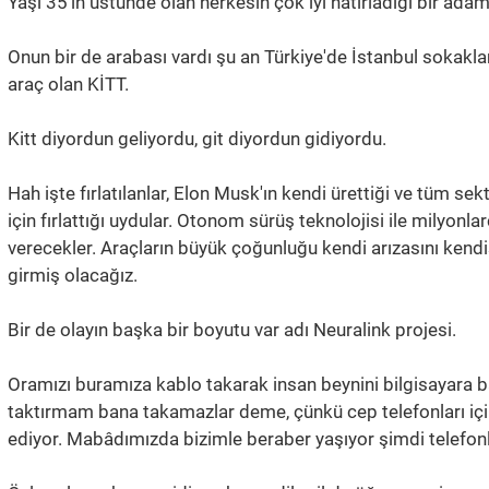
Yaşı 35'in üstünde olan herkesin çok iyi hatırladığı bir ada
Onun bir de arabası vardı şu an Türkiye'de İstanbul sokakla
araç olan KİTT.
Kitt diyordun geliyordu, git diyordun gidiyordu.
Hah işte fırlatılanlar, Elon Musk'ın kendi ürettiği ve tüm s
için fırlattığı uydular. Otonom sürüş teknolojisi ile milyon
verecekler. Araçların büyük çoğunluğu kendi arızasını kend
girmiş olacağız.
Bir de olayın başka bir boyutu var adı Neuralink projesi.
Oramızı buramıza kablo takarak insan beynini bilgisayara b
taktırmam bana takamazlar deme, çünkü cep telefonları içi
ediyor. Mabâdımızda bizimle beraber yaşıyor şimdi telefonla