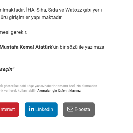
lmaktadır. İHA, Siha, Sida ve Watozz gibi yerli
rü girişimler yapılmaktadır.
mesi gerekir.
Mustafa Kemal Atatürk
'ün bir sözü ile yazımıza
seçin''
ak gösterilse dahi köşe yazısı/haberin tamamı özel izin alınmadan
k verilerek kullanılabilir.
Ayrıntılar için lütfen tıklayınız.
nterest
Linkedin
E-posta